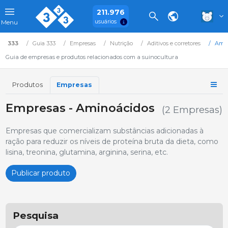
211.976
usuários
Menu
333
Guia 333
Empresas
Nutrição
Aditivos e corretores
Amin
Guia de empresas e produtos relacionados com a suinocultura
Produtos
Empresas
Empresas - Aminoácidos
(2 Empresas)
Empresas que comercializam substâncias adicionadas à
ração para reduzir os níveis de proteína bruta da dieta, como
lisina, treonina, glutamina, arginina, serina, etc.
Publicar produto
Pesquisa