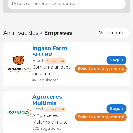
Aminoácidos >
Empresas
Ver Produtos
Ingaso Farm
SLU BR
Seguir
Brasil
Profissional
Com uma unidade
Solicite um orçamento
industrial
inteiramente
47 Seguidores
inovadora,
equipamentos
Agroceres
BÜHLER e uma
Multimix
torre de processos
Seguir
Brasil
Profissional
de 6 andares, a
A Agroceres
Solicite um orçamento
Agronutri está
Multimix é muito
pronta para
mais que nutrição.
202 Seguidores
atender o mercado