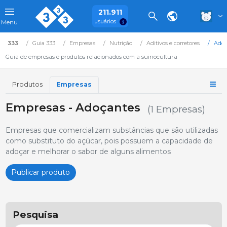
211.911
usuários
Menu
333
Guia 333
Empresas
Nutrição
Aditivos e corretores
Adoç
Guia de empresas e produtos relacionados com a suinocultura
Produtos
Empresas
Empresas - Adoçantes
(1 Empresas)
Empresas que comercializam substâncias que são utilizadas
como substituto do açúcar, pois possuem a capacidade de
adoçar e melhorar o sabor de alguns alimentos
Publicar produto
Pesquisa