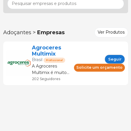
Adoçantes >
Empresas
Ver Produtos
Agroceres
Multimix
Seguir
Brasil
Profissional
A Agroceres
Solicite um orçamento
Multimix é muito
mais que nutrição.
202 Seguidores
Nossos consultores
capacitados são
especialistas na sua
realidade, no seu
negócio. O principal
ingrediente de
nossa formulação é
o conhecimento