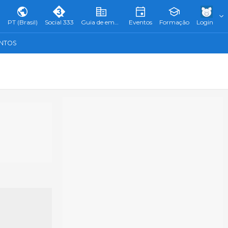
PT (Brasil)
Social 333
Guia de empresas
Eventos
Formação
Login
ENTOS