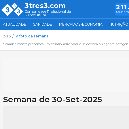
3tres3.com
211
Comunidade Profissional da
Usuários
Suinocultura
ATUALIDADE
SANIDADE
MERCADOS-ECONOMIA
NUTRIÇÃO
333
A foto da semana
Semanalmente propomos um desafio: adivinhar que doença ou agente patogênico
Semana de 30-Set-2025