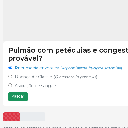
Pulmão com petéquias e congestã
provável?
Pneumonía enzoótica (
Mycoplasma hyopneumoniae
)
Doença de Glässer (
Glaesserella parasuis
)
Aspiração de sangue
Validar