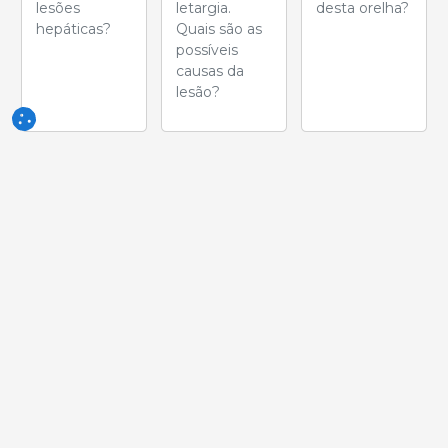
lesões
letargia.
desta orelha?
hepáticas?
Quais são as
possíveis
causas da
lesão?
Semana
Semana
Semana
de 23-Jun-
de 16-Jun-
de 09-Jun-
2026
2026
2026
Qual é o
O aspecto da
Manchas
nome desta
lesão é mais
cutâneas
lesão?
característico
observadas
de um:
em um suíno
de engorda
no frigorífico.
Qual é a