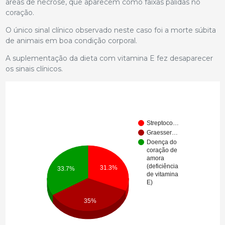
áreas de necrose, que aparecem como faixas pálidas no
coração.
O único sinal clínico observado neste caso foi a morte súbita
de animais em boa condição corporal.
A suplementação da dieta com vitamina E fez desaparecer
os sinais clínicos.
Streptoco…
Graesser…
Doença do
coração de
amora
(deficiência
31.3%
33.7%
de vitamina
E)
35%