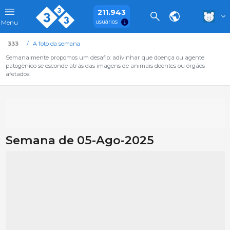
211.943
usuários
Menu
333
A foto da semana
Semanalmente propomos um desafio: adivinhar que doença ou agente
patogênico se esconde atrás das imagens de animais doentes ou órgãos
afetados.
Semana de 05-Ago-2025