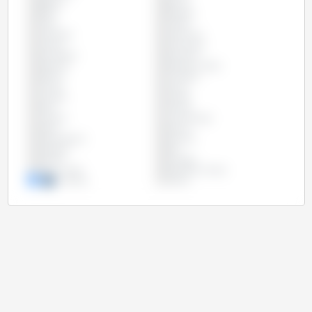
Bélgica
Bolívia
Brasil
Bulgária
Chile
Chipre
Colômbia
Costa Rica
Croácia
Dinamarca
Eslováquia
Eslovênia
Espanha
Estados Unidos
Estônia
Finlândia
França
Grécia
Hungria
Irlanda
Itália
Letônia
Lituânia
Luxemburgo
Malta
México
Países Baixos
Panamá
Paraguai
Peru
Polônia
Portugal
Reino Unido
República Checa
Romênia
Suécia