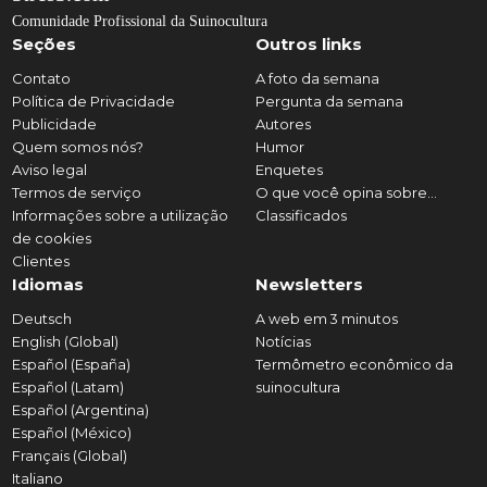
Comunidade Profissional da Suinocultura
Seções
Outros links
Contato
A foto da semana
Política de Privacidade
Pergunta da semana
Publicidade
Autores
Quem somos nós?
Humor
Aviso legal
Enquetes
Termos de serviço
O que você opina sobre...
Informações sobre a utilização
Classificados
de cookies
Clientes
Idiomas
Newsletters
Deutsch
A web em 3 minutos
English (Global)
Notícias
Español (España)
Termômetro econômico da
Español (Latam)
suinocultura
Español (Argentina)
Español (México)
Français (Global)
Italiano