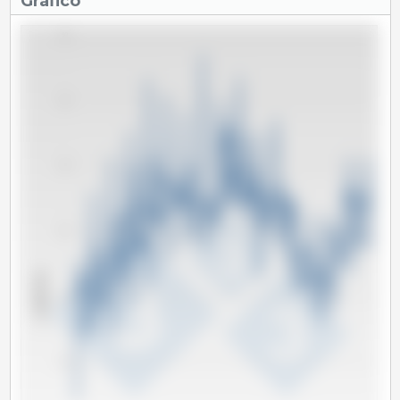
Gráfico
40
35
30
25
x 1000 Tm
20
15