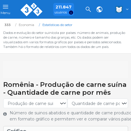
211.847
usuários
Menu
333
Economia
Estatísticas do setor
Dados e evolução do setor suinícola por países: número de animais, produção
de carne, número e tamanho das granjas, etc. Os dados podem ser
visualizados em varios formatos gráficos por países e períodos selecionados.
Também há o formato de relatórios com todos os dados de um país.
Romênia - Produção de carne suína
- Quantidade de carne por mês
Número de suinos abatidos e quantidade de carne produzi
em formato gráfico e permitem ver e comparar vários paíse