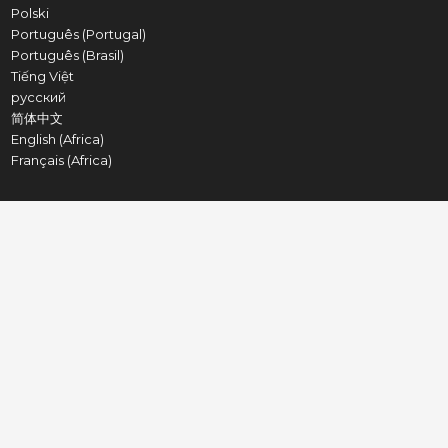
Polski
Português (Portugal)
Português (Brasil)
Tiếng Việt
русский
简体中文
English (Africa)
Français (Africa)