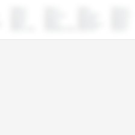
Bélgica
Bolívia
Brasil
Bulgária
Croácia
Dinamarca
Eslováquia
Eslovênia
França
Grécia
Hungria
Irlanda
o
Malta
México
Países Baixos
Panamá
Reino Unido
República Checa
Romênia
Suécia