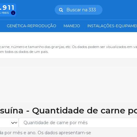
.911
Buscar na 333
 reais
GENÉTICA-REPRODUÇÃO
MANEJO
INSTALAÇÕES-EQUIPAM
 carne, número e tamanho das granjas, etc. Os dados podem ser visualizados em va
om todos os dados de um país.
 suína - Quantidade de carne p
da por mês e ano. Os dados apresentam-se