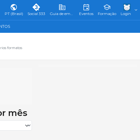
PT (Brasil)
Social 333
Guia de empresas
Eventos
Formação
Login
ENTOS
rios formatos
or mês