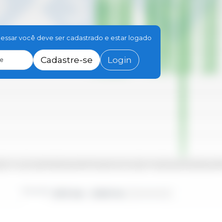
essar você deve ser cadastrado e estar logado
Cadastre-se
Login
le
Set
2021 Set
2019 Ago
2024 Ago
2018 Out
2023 Out
2017 Dez
2019 Mar
2020 Jun
2022 Dez
2024 Mar
2017 Fev
2018 Mai
2020 Nov
2022 Fev
2023 Mai
2017 Jul
2020 Jan
2021 Abr
2022 Jul
20
Período
2010 Jan - 2026 Fev