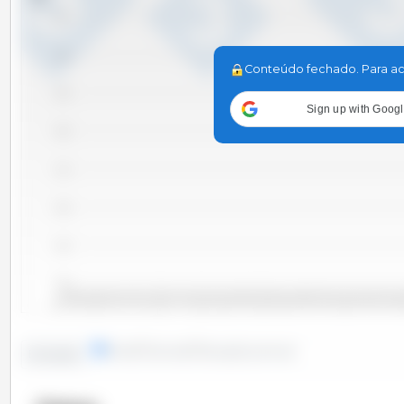
5.75
5.50
Conteúdo fechado. Para ac
5.25
Sign up with Goog
5.00
4.75
4.50
4.25
4.00
2011 Set
2016 
2014 Ago
2013 Out
2010 Jun
2012 Dez
2014 Mar
2015 Jun
2010 Nov
2012 Fev
2013 Mai
2015 Nov
2010 Jan
2011 Abr
2012 Jul
2015 Jan
2016 Abr
linhas
colunas
situação pontual
Evolução