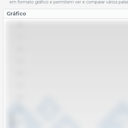
em formato gráfico e permitem ver e comparar vários paíse
Gráfico
8.00
7.75
7.50
7.25
7.00
6.75
6.50
6.25
x 1000 Tm
6.00