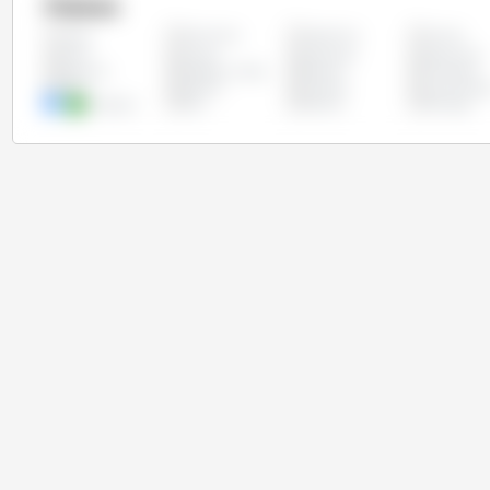
Países
Alemanha
Argentina
Austria
Todos
Chile
Chipre
Colômbia
Costa Rica
Espanha
Estados Unidos
Estônia
Finlândia
Itália
Letônia
Lituânia
Luxemburg
Paraguai
Peru
Polônia
Portugal