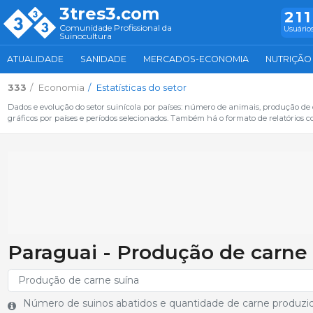
3tres3.com
211
Comunidade Profissional da
Usuários
Suinocultura
ATUALIDADE
SANIDADE
MERCADOS-ECONOMIA
NUTRIÇÃO
333
Economia
Estatísticas do setor
Dados e evolução do setor suinícola por países: número de animais, produção de
gráficos por países e períodos selecionados. Também há o formato de relatórios c
Paraguai - Produção de carne
Número de suinos abatidos e quantidade de carne produzi