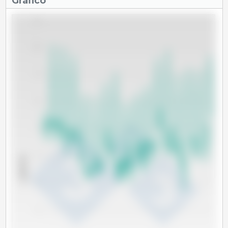
Gráfico
11
10
9
8
7
6
x 1000 Tm
5
4