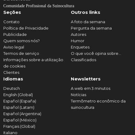
Comunidade Profissional da Suinocultura
Seções
Outros links
Contato
A foto da semana
Política de Privacidade
Pergunta da semana
Publicidade
Autores
Quem somos nós?
Humor
Aviso legal
Enquetes
Termos de serviço
O que você opina sobre...
Informações sobre a utilização
Classificados
de cookies
Clientes
Idiomas
Newsletters
Deutsch
A web em 3 minutos
English (Global)
Notícias
Español (España)
Termômetro econômico da
Español (Latam)
suinocultura
Español (Argentina)
Español (México)
Français (Global)
Italiano