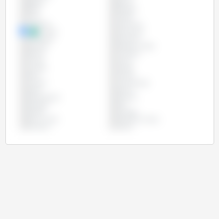
Bélgica
Bolívia
Brasil
Bulgária
Chile
Chipre
Colômbia
Costa Rica
Croácia
Dinamarca
Eslováquia
Eslovênia
Espanha
Estados Unidos
Estônia
Finlândia
França
Grécia
Hungria
Irlanda
Itália
Letônia
Lituânia
Luxemburgo
Malta
México
Países Baixos
Panamá
Paraguai
Peru
Polônia
Portugal
Reino Unido
República Checa
Romênia
Suécia