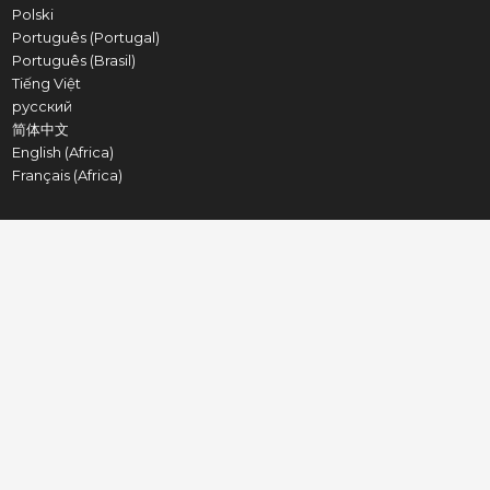
Polski
Português (Portugal)
Português (Brasil)
Tiếng Việt
русский
简体中文
English (Africa)
Français (Africa)