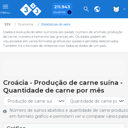
211.943
usuários
Menu
333
Economia
Estatísticas do setor
Dados e evolução do setor suinícola por países: número de animais, produção
de carne, número e tamanho das granjas, etc. Os dados podem ser
visualizados em varios formatos gráficos por países e períodos selecionados.
Também há o formato de relatórios com todos os dados de um país.
Croácia - Produção de carne suína -
Quantidade de carne por mês
Número de suinos abatidos e quantidade de carne produzi
em formato gráfico e permitem ver e comparar vários paíse