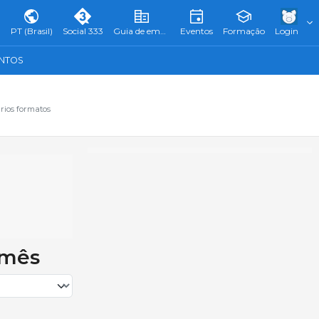
PT (Brasil)
Social 333
Guia de empresas
Eventos
Formação
Login
ENTOS
rios formatos
 mês