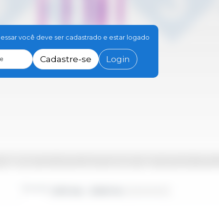
essar você deve ser cadastrado e estar logado
Cadastre-se
Login
le
Set
2021 Set
2019 Ago
2024 Ago
2018 Out
2023 Out
2017 Dez
2019 Mar
2020 Jun
2022 Dez
2024 Mar
2017 Fev
2018 Mai
2020 Nov
2022 Fev
2023 Mai
2017 Jul
2020 Jan
2021 Abr
2022 Jul
20
Período
2010 Jan - 2026 Fev