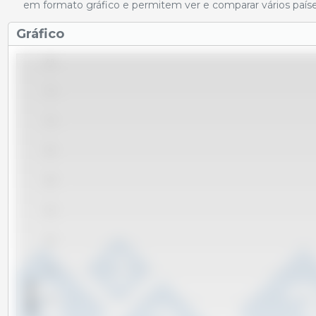
em formato gráfico e permitem ver e comparar vários paíse
Gráfico
8.0
7.5
7.0
6.5
6.0
5.5
5.0
4.5
x 1000 Tm
4.0