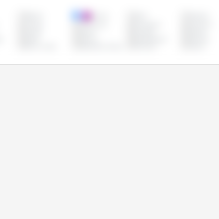
Bélgica
Bolívia
Brasil
Bulgária
Croácia
Dinamarca
Eslováquia
Eslovênia
França
Grécia
Hungria
Irlanda
o
Malta
México
Países Baixos
Panamá
Reino Unido
República Checa
Romênia
Suécia