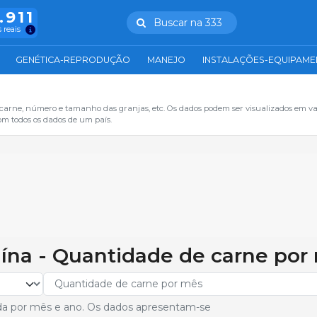
.911
Buscar na 333
 reais
GENÉTICA-REPRODUÇÃO
MANEJO
INSTALAÇÕES-EQUIPAM
 carne, número e tamanho das granjas, etc. Os dados podem ser visualizados em va
om todos os dados de um país.
uína - Quantidade de carne por
da por mês e ano. Os dados apresentam-se