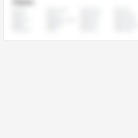
Países
Alemanha
Argentina
Austria
Todos
Chile
Chipre
Colômbia
Costa Rica
Espanha
Estados Unidos
Estônia
Finlândia
Itália
Letônia
Lituânia
Luxemburg
Paraguai
Peru
Polônia
Portugal