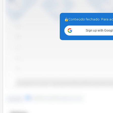
3.5
3.0
Conteúdo fechado. Para ac
2.5
Sign up with Goog
2.0
1.5
1.0
0.5
0.0
2011 Set
2016 
2014 Ago
2013 Out
2010 Jun
2012 Dez
2014 Mar
2015 Jun
2010 Nov
2012 Fev
2013 Mai
2015 Nov
2010 Jan
2011 Abr
2012 Jul
2015 Jan
2016 Abr
linhas
colunas
situação pontual
Evolução