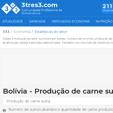
3tres3.com
211
Comunidade Profissional da
Usuários
Suinocultura
ATUALIDADE
SANIDADE
MERCADOS-ECONOMIA
NUTRIÇÃO
333
Economia
Estatísticas do setor
Dados e evolução do setor suinícola por países: número de animais, produção de
gráficos por países e períodos selecionados. Também há o formato de relatórios c
Bolívia - Produção de carne s
Número de suinos abatidos e quantidade de carne produzi