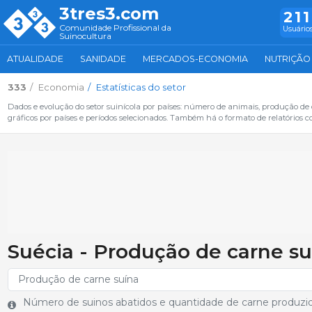
3tres3.com
211
Comunidade Profissional da
Usuários
Suinocultura
ATUALIDADE
SANIDADE
MERCADOS-ECONOMIA
NUTRIÇÃO
333
Economia
Estatísticas do setor
Dados e evolução do setor suinícola por países: número de animais, produção de
gráficos por países e períodos selecionados. Também há o formato de relatórios c
Suécia - Produção de carne su
Número de suinos abatidos e quantidade de carne produzi