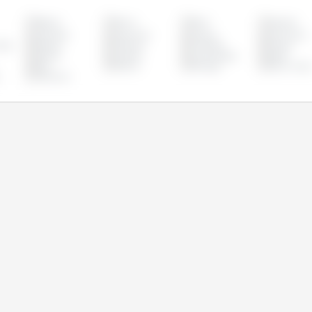
Bélgica
Bolívia
Brasil
Bulgária
Colômbia
Costa Rica
Croácia
Dinamarca
idos
Estônia
Filipinas
Finlândia
França
Letônia
Lituânia
Luxemburgo
Malta
Peru
Polônia
Portugal
Reino Unido
Vietname