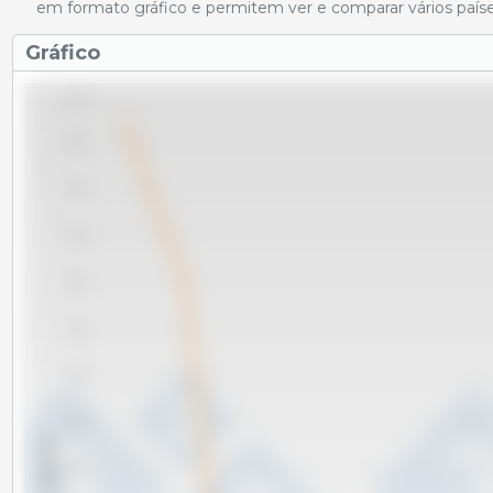
em formato gráfico e permitem ver e comparar vários paíse
Gráfico
264
262
260
258
256
254
252
250
x 1000 Tm
248