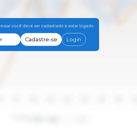
essar você deve ser cadastrado e estar logado
Cadastre-se
Login
le
16
2017
2018
2019
2020
2021
2022
2023
20
Período
2010 - 2025