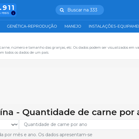
.911
Buscar na 333
 reais
GENÉTICA-REPRODUÇÃO
MANEJO
INSTALAÇÕES-EQUIPAM
 carne, número e tamanho das granjas, etc. Os dados podem ser visualizados em va
om todos os dados de um país.
ína - Quantidade de carne por
da por mês e ano. Os dados apresentam-se