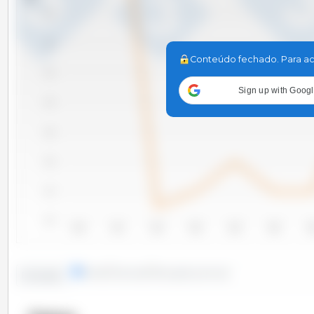
246
244
Conteúdo fechado. Para ac
242
Sign up with Goog
240
238
236
234
232
2010
2011
2012
2013
2014
2015
20
linhas
colunas
situação pontual
Evolução