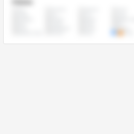
Países
Alemanha
Argentina
Austria
Todos
Canadá
Chile
China
Chipre
Eslováquia
Eslovênia
Espanha
Estados Un
Grécia
Hungria
Irlanda
Itália
México
Países Baixos
Panamá
Paraguai
República Checa
Romênia
Rússia
Suécia