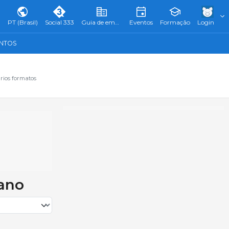
PT (Brasil)
Social 333
Guia de empresas
Eventos
Formação
Login
ENTOS
rios formatos
 ano