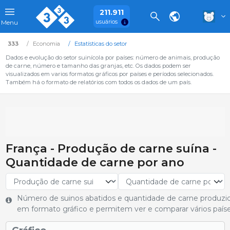
211.911
usuários
Menu
333
Economia
Estatísticas do setor
Dados e evolução do setor suinícola por países: número de animais, produção
de carne, número e tamanho das granjas, etc. Os dados podem ser
visualizados em varios formatos gráficos por países e períodos selecionados.
Também há o formato de relatórios com todos os dados de um país.
França - Produção de carne suína -
Quantidade de carne por ano
Número de suinos abatidos e quantidade de carne produzi
em formato gráfico e permitem ver e comparar vários paíse