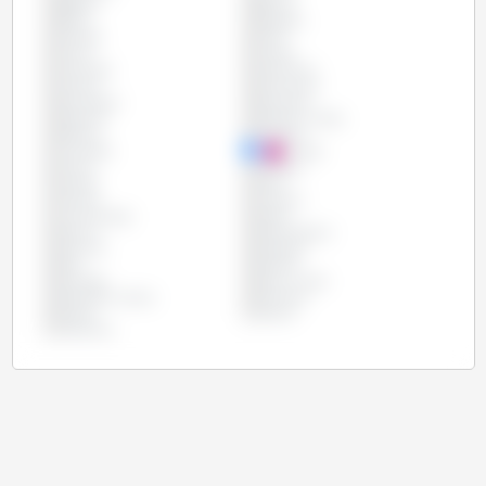
Bélgica
Bolívia
Brasil
Bulgária
Canadá
Chile
China
Chipre
Colômbia
Costa Rica
Croácia
Dinamarca
Eslováquia
Eslovênia
Espanha
Estados Unidos
Estônia
Filipinas
Finlândia
França
Grécia
Hungria
Irlanda
Itália
Letônia
Lituânia
Luxemburgo
Malta
México
Países Baixos
Panamá
Paraguai
Peru
Polônia
Portugal
Reino Unido
República Checa
Romênia
Rússia
Suécia
Vietname