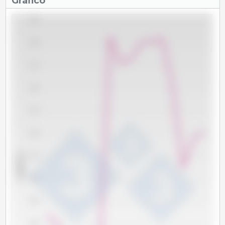
Gráfico
2,225
2,200
2,175
2,150
2,125
2,100
x 1000 Tm
2,075
2,050
2,025
2,000