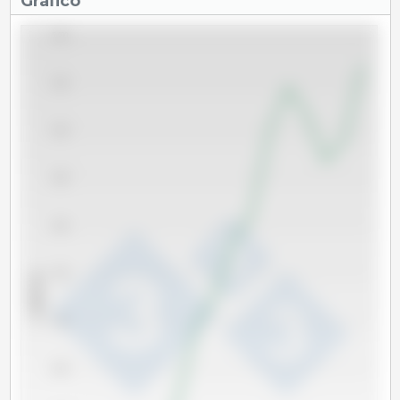
Gráfico
5,400
5,200
5,000
4,800
4,600
4,400
x 1000 Tm
4,200
4,000