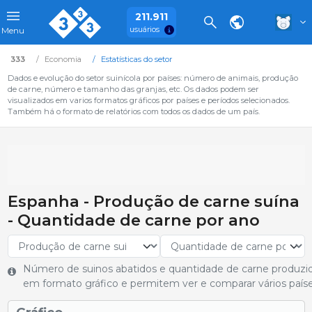
211.911
usuários
Menu
333
Economia
Estatísticas do setor
Dados e evolução do setor suinícola por países: número de animais, produção
de carne, número e tamanho das granjas, etc. Os dados podem ser
visualizados em varios formatos gráficos por países e períodos selecionados.
Também há o formato de relatórios com todos os dados de um país.
Espanha - Produção de carne suína
- Quantidade de carne por ano
Número de suinos abatidos e quantidade de carne produzi
em formato gráfico e permitem ver e comparar vários paíse