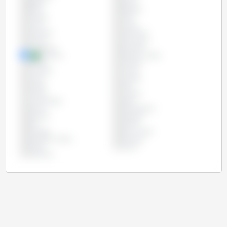
Bélgica
Bolívia
Brasil
Bulgária
Canadá
Chile
China
Chipre
Colômbia
Costa Rica
Croácia
Dinamarca
Eslováquia
Eslovênia
Espanha
Estados Unidos
Estônia
Filipinas
Finlândia
França
Grécia
Hungria
Irlanda
Itália
Letônia
Lituânia
Luxemburgo
Malta
México
Países Baixos
Panamá
Paraguai
Peru
Polônia
Portugal
Reino Unido
República Checa
Romênia
Rússia
Suécia
Vietname