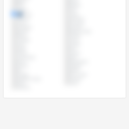
Bélgica
Bolívia
Brasil
Bulgária
Canadá
Chile
China
Chipre
Colômbia
Costa Rica
Croácia
Dinamarca
Eslováquia
Eslovênia
Espanha
Estados Unidos
Estônia
Filipinas
Finlândia
França
Grécia
Hungria
Irlanda
Itália
Letônia
Lituânia
Luxemburgo
Malta
México
Países Baixos
Panamá
Paraguai
Peru
Polônia
Portugal
Reino Unido
República Checa
Romênia
Rússia
Suécia
Vietname