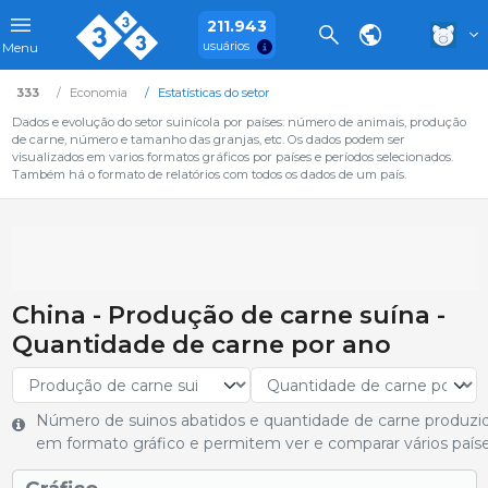
211.943
usuários
Menu
333
Economia
Estatísticas do setor
Dados e evolução do setor suinícola por países: número de animais, produção
de carne, número e tamanho das granjas, etc. Os dados podem ser
visualizados em varios formatos gráficos por países e períodos selecionados.
Também há o formato de relatórios com todos os dados de um país.
China - Produção de carne suína -
Quantidade de carne por ano
Número de suinos abatidos e quantidade de carne produzi
em formato gráfico e permitem ver e comparar vários paíse