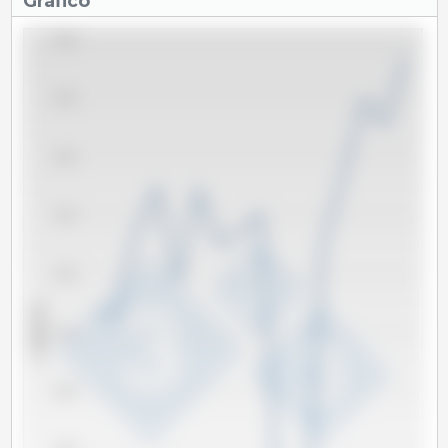
Gráfico
60,000
58,000
56,000
54,000
52,000
x 1000 Tm
50,000
48,000