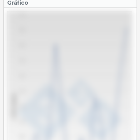
Gráfico
770
760
750
740
730
720
x 1000 cabeças
710
700
690