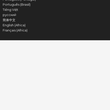
Português (Brasil)
Tiếng Việt
русский
简体中文
English (Africa)
Français (Africa)