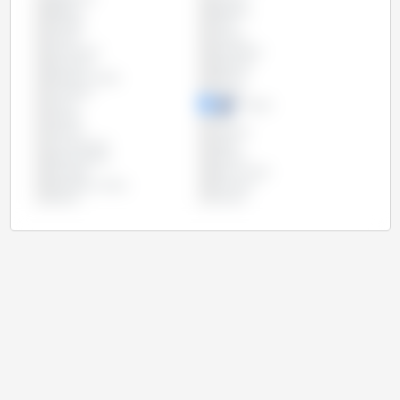
Bélgica
Bulgária
Canadá
Chile
Chipre
Croácia
Dinamarca
Eslováquia
Eslovênia
Espanha
Estados Unidos
Estônia
Finlândia
França
Grécia
Hungria
Irlanda
Itália
Letônia
Lituânia
Luxemburgo
Malta
Países Baixos
Polônia
Portugal
Reino Unido
República Checa
Romênia
Suécia
Taiwan