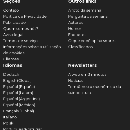
Seções
Outros links
Contato
A foto da semana
Política de Privacidade
Pergunta da semana
Publicidade
Autores
Quem somos nós?
Humor
Aviso legal
Enquetes
Termos de serviço
O que você opina sobre...
Informações sobre a utilização
Classificados
de cookies
Clientes
Idiomas
Newsletters
Deutsch
A web em 3 minutos
English (Global)
Notícias
Español (España)
Termômetro econômico da
Español (Latam)
suinocultura
Español (Argentina)
Español (México)
Français (Global)
Italiano
Polski
Português (Portugal)