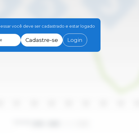
essar você deve ser cadastrado e estar logado
Cadastre-se
Login
le
16
2017
2018
2019
2020
2021
2022
2023
20
Período
2010 - 2025