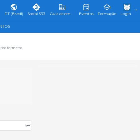
PT (Brasil)
Social 333
Guia de empresas
Eventos
Formação
Login
ENTOS
rios formatos