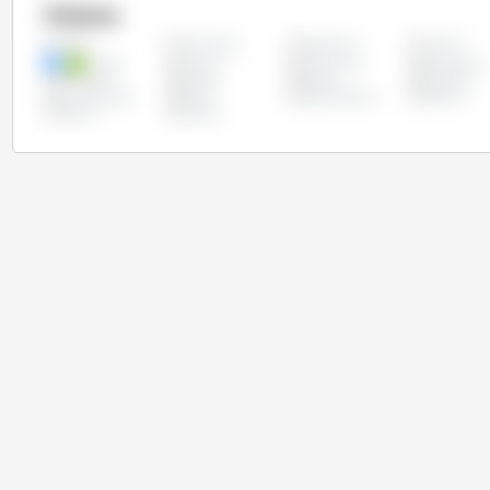
Países
Alemanha
Argentina
Austria
Todos
Chipre
Croácia
Dinamarca
Eslováquia
Finlândia
França
Grécia
Hungria
Luxemburgo
Malta
Países Baixos
Polônia
Suécia
Taiwan