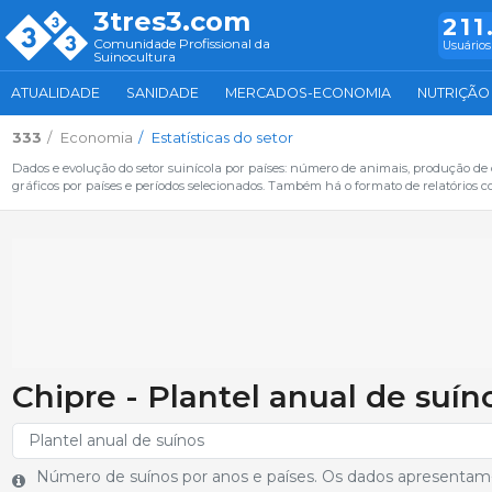
3tres3.com
211
Comunidade Profissional da
Usuários
Suinocultura
ATUALIDADE
SANIDADE
MERCADOS-ECONOMIA
NUTRIÇÃO
333
Economia
Estatísticas do setor
Dados e evolução do setor suinícola por países: número de animais, produção de
gráficos por países e períodos selecionados. Também há o formato de relatórios c
Chipre - Plantel anual de suín
Número de suínos por anos e países. Os dados apresentam