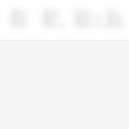
Bélgica
Bulgária
Canadá
Chile
Eslovênia
Espanha
Estados Unidos
Estônia
Irlanda
Itália
Letônia
Lituânia
Portugal
Reino Unido
República Checa
Romênia