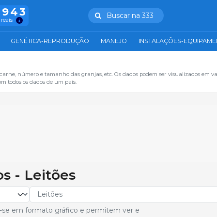
.943
Buscar na 333
 reais
GENÉTICA-REPRODUÇÃO
MANEJO
INSTALAÇÕES-EQUIPAM
 carne, número e tamanho das granjas, etc. Os dados podem ser visualizados em va
om todos os dados de um país.
os - Leitões
-se em formato gráfico e permitem ver e