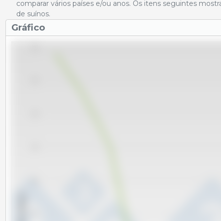
comparar vários países e/ou anos. Os itens seguintes most
de suínos.
Gráfico
160
155
150
145
140
x 1000 cabeças
135