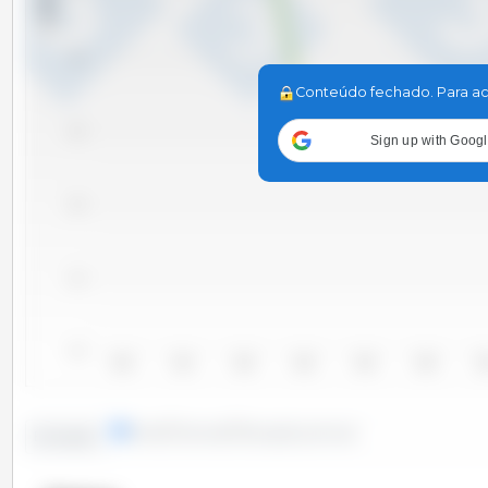
130
Conteúdo fechado. Para ac
125
Sign up with Goog
120
115
110
2010
2011
2012
2013
2014
2015
20
linhas
colunas
situação pontual
Evolução