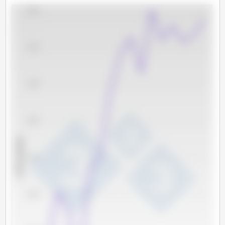
22,000
21,500
21,000
20,500
x 1000 cabeças
20,000
19,500