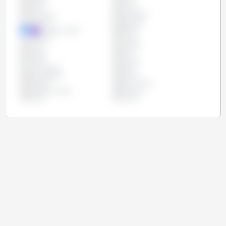
Canadá
Chile
Chipre
Croácia
Dinamarca
Eslováquia
Eslovênia
Espanha
Estados Unidos
Estônia
Finlândia
França
Grécia
Hungria
Irlanda
Itália
Letônia
Lituânia
Luxemburgo
Malta
Países Baixos
Polônia
Portugal
Reino Unido
República Checa
Romênia
Suécia
Taiwan