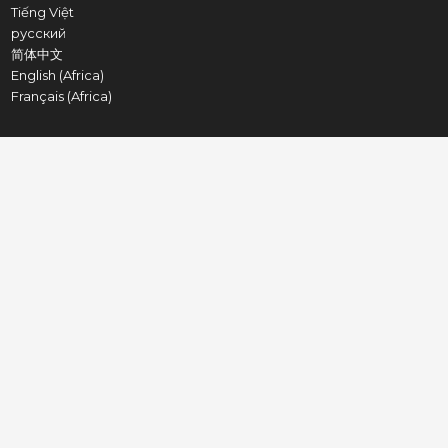
Tiếng Việt
русский
简体中文
English (Africa)
Français (Africa)