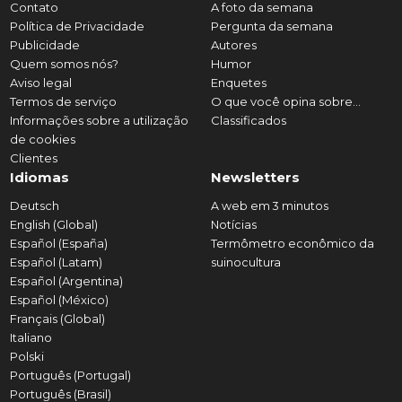
Contato
A foto da semana
Política de Privacidade
Pergunta da semana
Publicidade
Autores
Quem somos nós?
Humor
Aviso legal
Enquetes
Termos de serviço
O que você opina sobre...
Informações sobre a utilização
Classificados
de cookies
Clientes
Idiomas
Newsletters
Deutsch
A web em 3 minutos
English (Global)
Notícias
Español (España)
Termômetro econômico da
Español (Latam)
suinocultura
Español (Argentina)
Español (México)
Français (Global)
Italiano
Polski
Português (Portugal)
Português (Brasil)