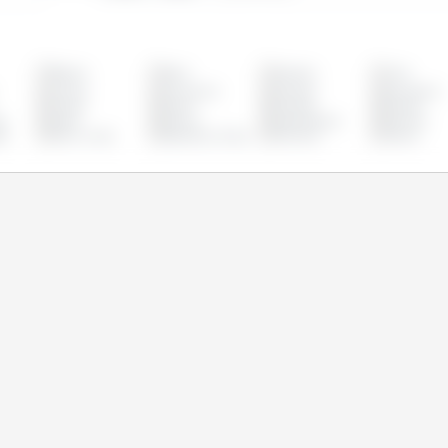
Bélgica
Brasil
Bulgária
Chile
Croácia
Dinamarca
Equador
Eslováquia
França
Grécia
Hungria
Irlanda
o
Malta
México
Países Baixos
Panamá
al
Reino Unido
República Checa
Romênia
Suécia