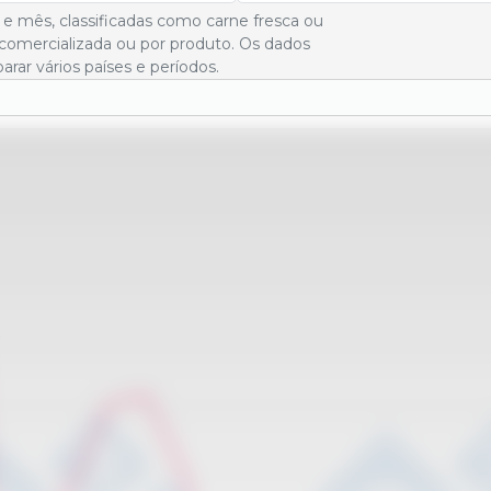
 e mês, classificadas como carne fresca ou
comercializada ou por produto. Os dados
ar vários países e períodos.