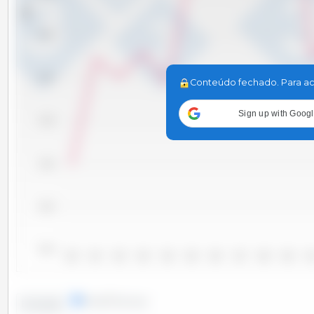
Tm
85,000
80,000
Conteúdo fechado. Para ac
Sign up with Goog
75,000
70,000
65,000
60,000
2000
2001
2002
2003
2004
2005
2006
2007
2008
2009
20
linhas
colunas
Evolução