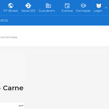
PT (Brasil)
Social 333
Guia de empresas
Eventos
Formação
Login
ENTOS
rios formatos
- Carne