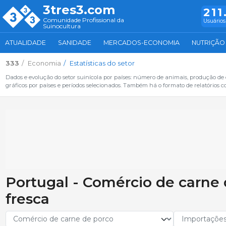
3tres3.com
211
Comunidade Profissional da
Usuários
Suinocultura
ATUALIDADE
SANIDADE
MERCADOS-ECONOMIA
NUTRIÇÃO
333
Economia
Estatísticas do setor
Dados e evolução do setor suinícola por países: número de animais, produção de
gráficos por países e períodos selecionados. Também há o formato de relatórios c
Portugal - Comércio de carne 
fresca