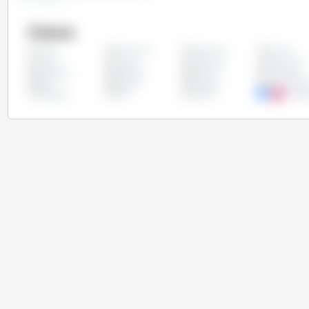
Países
Alemanha
Argentina
Austria
Todos
China
Chipre
Colômbia
Costa Rica
Eslovênia
Espanha
Estônia
Finlândia
Itália
Letônia
Lituânia
Luxemburg
Paraguai
Peru
Polônia
Portug