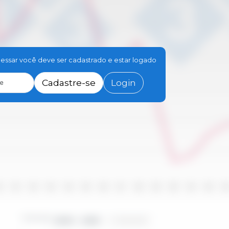
essar você deve ser cadastrado e estar logado
Cadastre-se
Login
le
10
2011
2012
2013
2014
2015
2016
2017
2018
2019
2020
2021
2022
202
Período
2000 - 2025