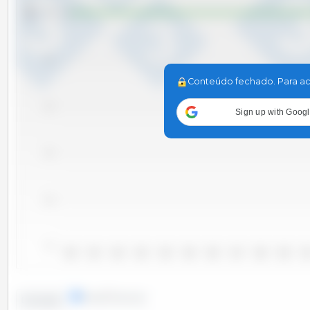
Tm
0.0
-0.2
Conteúdo fechado. Para ac
-0.4
Sign up with Goog
-0.6
-0.8
-1.0
2000
2001
2002
2003
2004
2005
2006
2007
2008
2009
20
linhas
colunas
Evolução