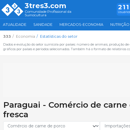
3tres3.com
211
Comunidade Profissional da
Usuários
Suinocultura
ATUALIDADE
SANIDADE
MERCADOS-ECONOMIA
NUTRIÇÃO
333
Economia
Estatísticas do setor
Dados e evolução do setor suinícola por países: número de animais, produção de
gráficos por países e períodos selecionados. Também há o formato de relatórios c
Paraguai - Comércio de carne 
fresca