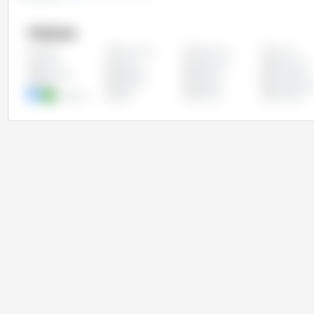
Países
Alemanha
Argentina
Austria
Todos
China
Chipre
Colômbia
Costa Rica
Eslovênia
Espanha
Estônia
Finlândia
Itália
Letônia
Lituânia
Luxemburg
Paraguai
Peru
Polônia
Portugal