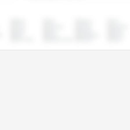
Bélgica
Brasil
Bulgária
Chile
Croácia
Dinamarca
Equador
Eslováquia
França
Grécia
Hungria
Irlanda
o
Malta
México
Países Baixos
Panamá
Reino Unido
República Checa
Romênia
Suécia