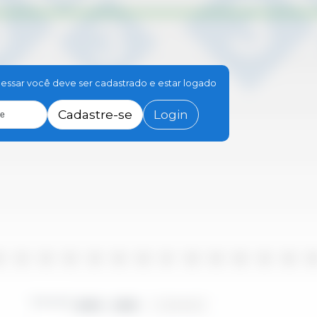
essar você deve ser cadastrado e estar logado
Cadastre-se
Login
le
10
2011
2012
2013
2014
2015
2016
2017
2018
2019
2020
2021
2022
202
Período
2000 - 2025