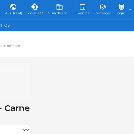
PT (Brasil)
Social 333
Guia de empresas
Eventos
Formação
Login
ENTOS
rios formatos
- Carne