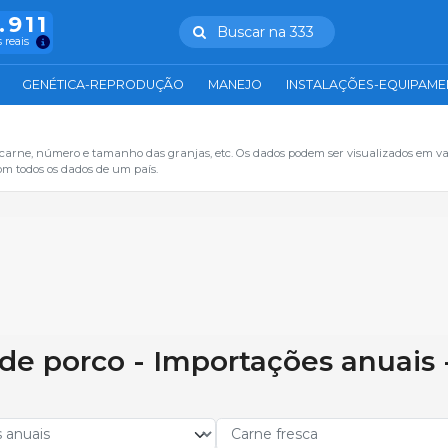
.911
Buscar na 333
 reais
GENÉTICA-REPRODUÇÃO
MANEJO
INSTALAÇÕES-EQUIPAM
 carne, número e tamanho das granjas, etc. Os dados podem ser visualizados em va
om todos os dados de um país.
de porco - Importações anuais 