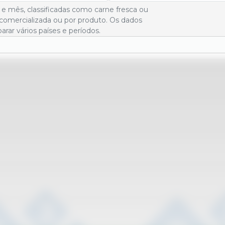
 e mês, classificadas como carne fresca ou
comercializada ou por produto. Os dados
ar vários países e períodos.