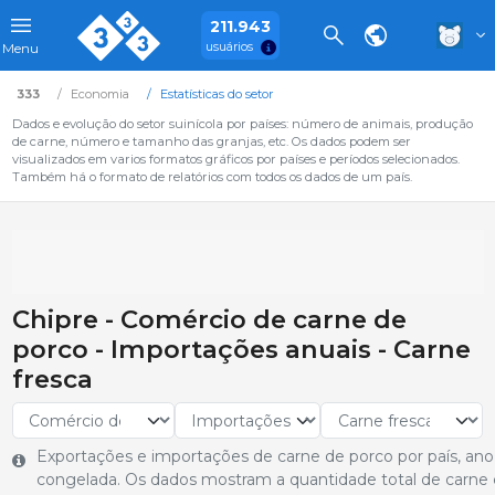
211.943
usuários
Menu
333
Economia
Estatísticas do setor
Dados e evolução do setor suinícola por países: número de animais, produção
de carne, número e tamanho das granjas, etc. Os dados podem ser
visualizados em varios formatos gráficos por países e períodos selecionados.
Também há o formato de relatórios com todos os dados de um país.
Chipre - Comércio de carne de
porco - Importações anuais - Carne
fresca
Exportações e importações de carne de porco por país, ano
congelada. Os dados mostram a quantidade total de carne 