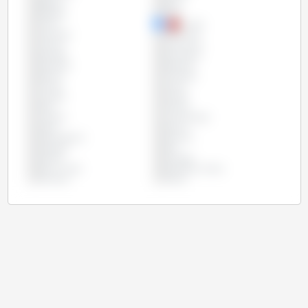
Bélgica
Brasil
Bulgária
Chile
China
Chipre
Colômbia
Costa Rica
Croácia
Dinamarca
Equador
Eslováquia
Eslovênia
Espanha
Estônia
Finlândia
França
Grécia
Hungria
Irlanda
Itália
Letônia
Lituânia
Luxemburgo
Malta
México
Países Baixos
Panamá
Paraguai
Peru
Polônia
Portugal
Reino Unido
República Checa
Romênia
Suécia