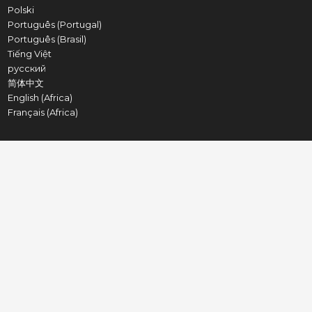
Polski
Português (Portugal)
Português (Brasil)
Tiếng Việt
русский
简体中文
English (Africa)
Français (Africa)