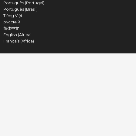
Português (Portugal)
Português (Brasil)
Tiếng Việt
русский
简体中文
English (Africa)
Français (Africa)