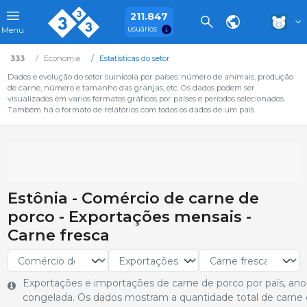
211.847
usuários
Menu
333
Economia
Estatísticas do setor
Dados e evolução do setor suinícola por países: número de animais, produção
de carne, número e tamanho das granjas, etc. Os dados podem ser
visualizados em varios formatos gráficos por países e períodos selecionados.
Também há o formato de relatórios com todos os dados de um país.
Estônia - Comércio de carne de
porco - Exportações mensais -
Carne fresca
Exportações e importações de carne de porco por país, ano
congelada. Os dados mostram a quantidade total de carne 