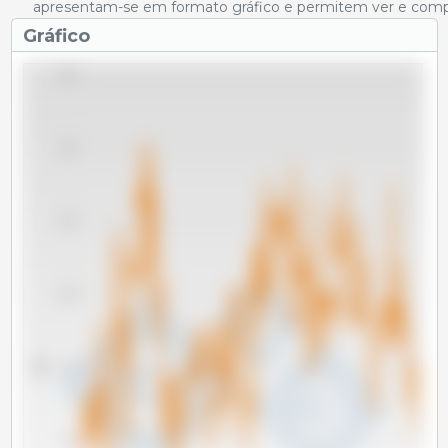
apresentam-se em formato gráfico e permitem ver e compar
Gráfico
1,600
1,400
1,200
1,000
Tm
800
600