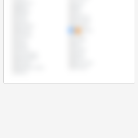
Argentina
Austria
Bélgica
Brasil
Bulgária
Chile
Chipre
Costa Rica
Croácia
Dinamarca
Eslováquia
Eslovênia
Espanha
Estônia
Finlândia
França
Grécia
Hungria
Irlanda
Itália
Letônia
Lituânia
Luxemburgo
México
Países Baixos
Polônia
Portugal
Reino Unido
República Checa
Romênia
Suécia