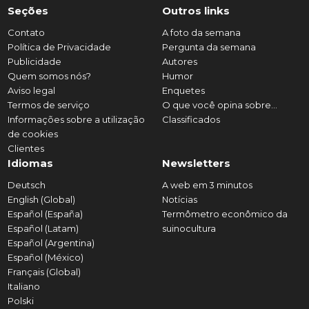
Seções
Outros links
Contato
A foto da semana
Política de Privacidade
Pergunta da semana
Publicidade
Autores
Quem somos nós?
Humor
Aviso legal
Enquetes
Termos de serviço
O que você opina sobre...
Informações sobre a utilização
Classificados
de cookies
Clientes
Idiomas
Newsletters
Deutsch
A web em 3 minutos
English (Global)
Notícias
Español (España)
Termômetro econômico da
Español (Latam)
suinocultura
Español (Argentina)
Español (México)
Français (Global)
Italiano
Polski