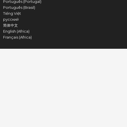
Português (Portugal)
Português (Brasil)
Tiếng Việt
русский
简体中文
English (Africa)
Français (Africa)