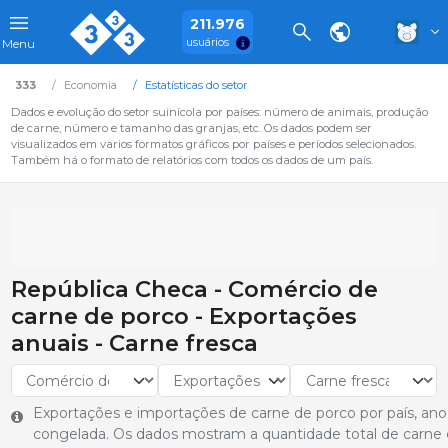
211.976
usuários
Menu
333
Economia
Estatísticas do setor
Dados e evolução do setor suinícola por países: número de animais, produção
de carne, número e tamanho das granjas, etc. Os dados podem ser
visualizados em varios formatos gráficos por países e períodos selecionados.
Também há o formato de relatórios com todos os dados de um país.
República Checa - Comércio de
carne de porco - Exportações
anuais - Carne fresca
Exportações e importações de carne de porco por país, ano
congelada. Os dados mostram a quantidade total de carne 