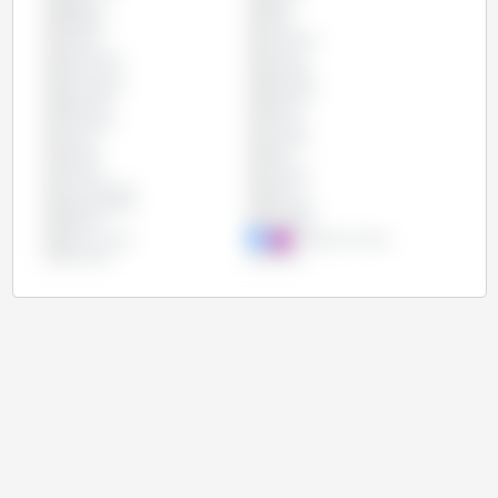
Bélgica
Brasil
Bulgária
Chile
Chipre
Colômbia
Costa Rica
Croácia
Dinamarca
Equador
Eslováquia
Eslovênia
Espanha
Estônia
Finlândia
França
Grécia
Hungria
Irlanda
Itália
Letônia
Lituânia
Luxemburgo
México
Países Baixos
Paraguai
Polônia
Portugal
Reino Unido
República Checa
Romênia
Suécia