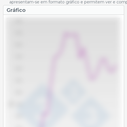
apresentam-se em formato gráfico e permitem ver e compar
Gráfico
35,000
32,500
30,000
27,500
25,000
22,500
20,000
Tm
17,500
15,000