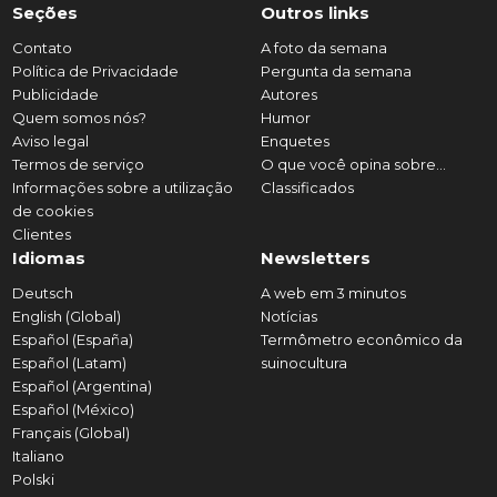
Seções
Outros links
Contato
A foto da semana
Política de Privacidade
Pergunta da semana
Publicidade
Autores
Quem somos nós?
Humor
Aviso legal
Enquetes
Termos de serviço
O que você opina sobre...
Informações sobre a utilização
Classificados
de cookies
Clientes
Idiomas
Newsletters
Deutsch
A web em 3 minutos
English (Global)
Notícias
Español (España)
Termômetro econômico da
Español (Latam)
suinocultura
Español (Argentina)
Español (México)
Français (Global)
Italiano
Polski