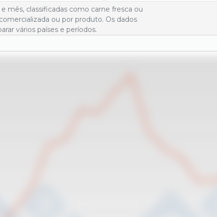
 e mês, classificadas como carne fresca ou
comercializada ou por produto. Os dados
ar vários países e períodos.