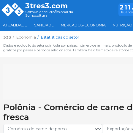
3tres3.com
211
Comunidade Profissional da
Usuários
Suinocultura
ATUALIDADE
SANIDADE
MERCADOS-ECONOMIA
NUTRIÇÃO
333
Economia
Estatísticas do setor
Dados e evolução do setor suinícola por países: número de animais, produção de
gráficos por países e períodos selecionados. Também há o formato de relatórios c
Polônia - Comércio de carne d
fresca