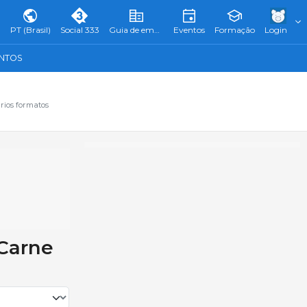
PT (Brasil)
Social 333
Guia de empresas
Eventos
Formação
Login
ENTOS
rios formatos
 Carne