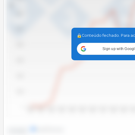
Tm
120,000
100,000
Conteúdo fechado. Para ac
80,000
Sign up with Goog
60,000
40,000
20,000
0
2000
2001
2002
2003
2004
2005
2006
2007
2008
2009
20
linhas
colunas
Evolução