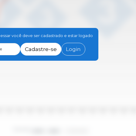
essar você deve ser cadastrado e estar logado
Cadastre-se
Login
le
10
2011
2012
2013
2014
2015
2016
2017
2018
2019
2020
2021
2022
202
Período
2000 - 2025