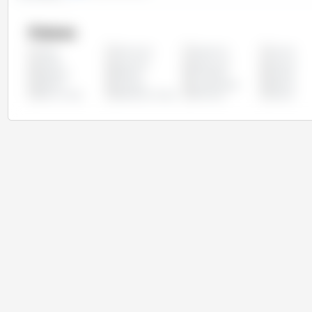
Países
Alemanha
Argentina
Austria
Todos
Chipre
Colômbia
Costa Rica
Croácia
Espanha
Estônia
Finlândia
França
Letônia
Lituânia
Luxemburgo
México
Reino Unido
República Checa
Romênia
Suécia