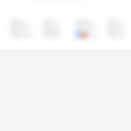
Bélgica
Brasil
Bulgária
Chile
Dinamarca
Equador
Eslováquia
Eslovênia
Grécia
Hungria
Irlanda
Itália
Países Baixos
Paraguai
Polônia
Portugal