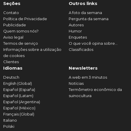
Seções
Outros links
Contato
A foto da semana
Política de Privacidade
Pergunta da semana
Publicidade
Autores
Quem somos nós?
Humor
Aviso legal
Enquetes
Termos de serviço
O que você opina sobre...
Informações sobre a utilização
Classificados
de cookies
Clientes
Idiomas
Newsletters
Deutsch
A web em 3 minutos
English (Global)
Notícias
Español (España)
Termômetro econômico da
Español (Latam)
suinocultura
Español (Argentina)
Español (México)
Français (Global)
Italiano
Polski