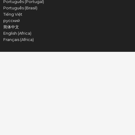
Português (Portugal)
Português (Brasil)
Tiếng Việt
русский
简体中文
English (Africa)
Français (Africa)