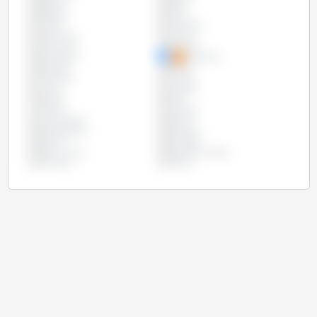
Bélgica
Brasil
Bulgária
Chile
Chipre
Colômbia
Costa Rica
Croácia
Dinamarca
Equador
Eslováquia
Eslovênia
Espanha
Estônia
Finlândia
França
Grécia
Hungria
Irlanda
Itália
Letônia
Lituânia
Luxemburgo
México
Países Baixos
Paraguai
Polônia
Portugal
Reino Unido
República Checa
Romênia
Suécia