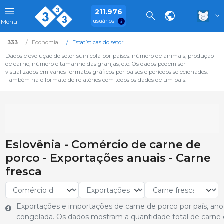
211.976
usuários
Menu
333
Economia
Estatísticas do setor
Dados e evolução do setor suinícola por países: número de animais, produção
de carne, número e tamanho das granjas, etc. Os dados podem ser
visualizados em varios formatos gráficos por países e períodos selecionados.
Também há o formato de relatórios com todos os dados de um país.
Eslovênia - Comércio de carne de
porco - Exportações anuais - Carne
fresca
Exportações e importações de carne de porco por país, ano
congelada. Os dados mostram a quantidade total de carne 