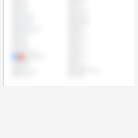
Brasil
Bulgária
Canadá
Chile
Chipre
Colômbia
Costa Rica
Croácia
Dinamarca
Eslováquia
Eslovênia
Espanha
Estados Unidos
Estônia
Finlândia
França
Grécia
Hungria
Irlanda
Itália
Letônia
Lituânia
Luxemburgo
Malta
Países Baixos
Panamá
Paraguai
Peru
Polônia
Portugal
Reino Unido
República Checa
Romênia
Suécia