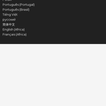
Português (Portugal)
Português (Brasil)
Tiếng Việt
русский
简体中文
English (Africa)
Français (Africa)