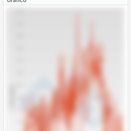
Gráfico
1,650
1,600
1,550
1,500
1,450
1,400
1,350
x 1000 cabeças
1,300
1,250
1,200