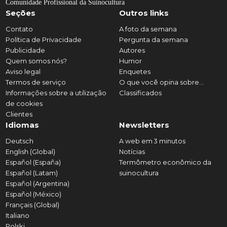
Comunidade Profissional da Suinocultura
Seções
Outros links
Contato
A foto da semana
Política de Privacidade
Pergunta da semana
Publicidade
Autores
Quem somos nós?
Humor
Aviso legal
Enquetes
Termos de serviço
O que você opina sobre...
Informações sobre a utilização
Classificados
de cookies
Clientes
Idiomas
Newsletters
Deutsch
A web em 3 minutos
English (Global)
Notícias
Español (España)
Termômetro econômico da
Español (Latam)
suinocultura
Español (Argentina)
Español (México)
Français (Global)
Italiano
Polski