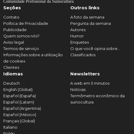
Comunidade Profissional da Suinocultura
Seções
Outros links
Contato
A foto da semana
Política de Privacidade
Pergunta da semana
Publicidade
Autores
Quem somos nós?
Humor
Aviso legal
Enquetes
Termos de serviço
O que você opina sobre...
Informações sobre a utilização
Classificados
de cookies
Clientes
Idiomas
Newsletters
Deutsch
A web em 3 minutos
English (Global)
Notícias
Español (España)
Termômetro econômico da
Español (Latam)
suinocultura
Español (Argentina)
Español (México)
Français (Global)
Italiano
Polski