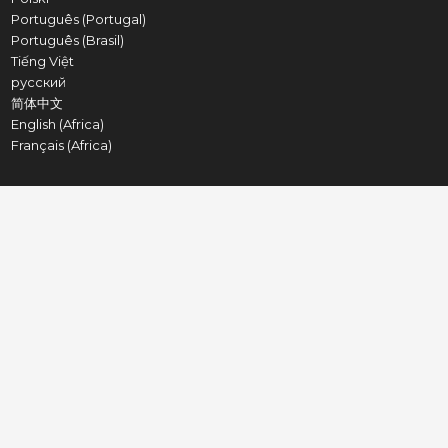
Português (Portugal)
Português (Brasil)
Tiếng Việt
русский
简体中文
English (Africa)
Français (Africa)