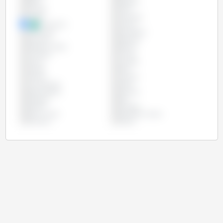
Brasil
Bulgária
Canadá
Chile
Chipre
Colômbia
Costa Rica
Croácia
Dinamarca
Eslováquia
Eslovênia
Espanha
Estados Unidos
Estônia
Finlândia
França
Grécia
Hungria
Irlanda
Itália
Letônia
Lituânia
Luxemburgo
Malta
Países Baixos
Panamá
Paraguai
Peru
Polônia
Portugal
Reino Unido
República Checa
Romênia
Suécia