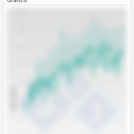
Gráfico
100
90
80
70
60
x 1000 cabeças
50
40