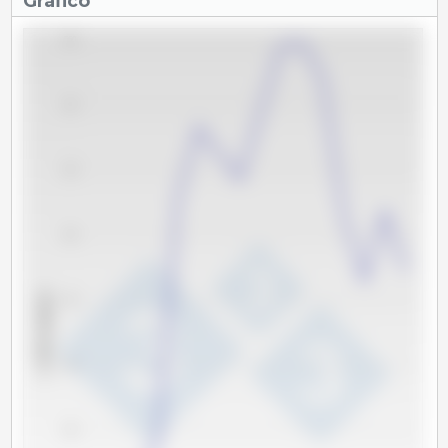
Gráfico
560
540
520
500
x 1000 cabeças
480
460
440