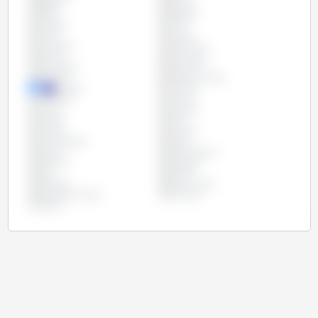
Bélgica
Bolívia
Brasil
Bulgária
Canadá
Chile
China
Chipre
Colômbia
Costa Rica
Croácia
Dinamarca
Eslováquia
Eslovênia
Espanha
Estados Unidos
Estônia
Filipinas
Finlândia
França
Grécia
Hungria
Irlanda
Itália
Letônia
Lituânia
Luxemburgo
Malta
México
Países Baixos
Panamá
Paraguai
Peru
Polônia
Portugal
Reino Unido
República Checa
Romênia
Suécia