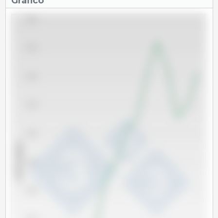
Gráfico
60,000
58,000
56,000
54,000
52,000
x 1000 cabeças
50,000
48,000