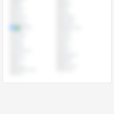
Bélgica
Bolívia
Brasil
Bulgária
Canadá
Chile
China
Chipre
Colômbia
Costa Rica
Croácia
Dinamarca
Eslováquia
Eslovênia
Espanha
Estados Unidos
Estônia
Filipinas
Finlândia
França
Grécia
Hungria
Irlanda
Itália
Letônia
Lituânia
Luxemburgo
Malta
México
Países Baixos
Panamá
Paraguai
Peru
Polônia
Portugal
Reino Unido
República Checa
Romênia
Suécia