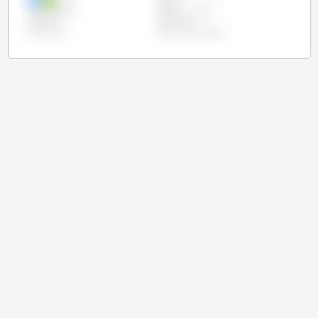
Índia
Irã
Paquistão
Reino Unido
Rússia
Turquia
Ucrânia
União Europeia