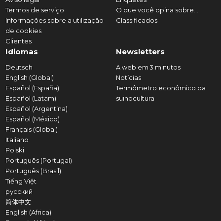
Termos de serviço
O que você opina sobre...
Informações sobre a utilização
Classificados
de cookies
Clientes
Idiomas
Newsletters
Deutsch
A web em 3 minutos
English (Global)
Notícias
Español (España)
Termômetro econômico da
Español (Latam)
suinocultura
Español (Argentina)
Español (México)
Français (Global)
Italiano
Polski
Português (Portugal)
Português (Brasil)
Tiếng Việt
русский
简体中文
English (Africa)