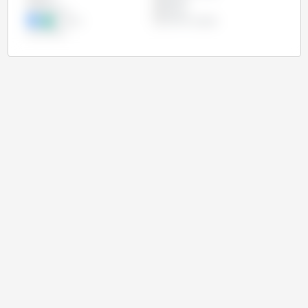
Índia
Nigéria
Paraguai
Rússia
Ucrânia
União Europeia
Uruguai