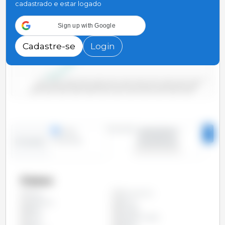
cadastrado e estar logado
Sign up with Google
1,000
Cadastre-se
Login
500
0
2000/2001
2006/2007
2012/2013
2018/2019
2004/2005
2010/2011
2016/2017
2022/2023
2002/2003
2008/2009
2014/2015
2020/2021
Período
linhas
2000/2001 -
colunas
2023/2024
Evolução
Países
África do Sul
Todos
Argentina
Bolívia
Brasil
Canadá
China
Estados Unidos