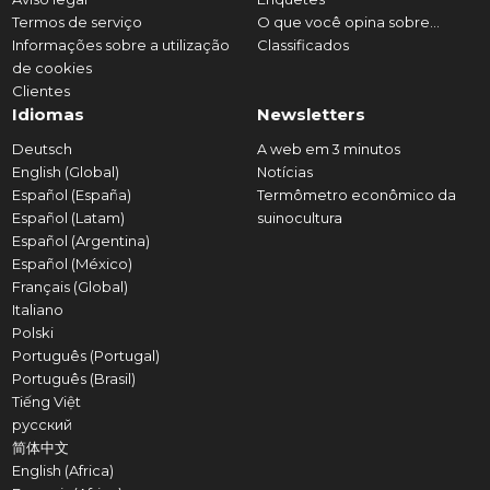
Termos de serviço
O que você opina sobre...
Informações sobre a utilização
Classificados
de cookies
Clientes
Idiomas
Newsletters
Deutsch
A web em 3 minutos
English (Global)
Notícias
Español (España)
Termômetro econômico da
Español (Latam)
suinocultura
Español (Argentina)
Español (México)
Français (Global)
Italiano
Polski
Português (Portugal)
Português (Brasil)
Tiếng Việt
русский
简体中文
English (Africa)