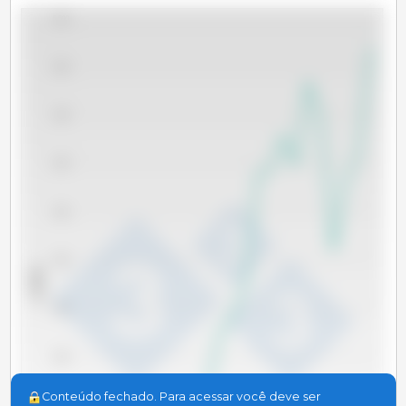
5,500
5,000
4,500
4,000
3,500
3,000
x 1000 t
2,500
2,000
Conteúdo fechado. Para acessar você deve ser
1,500