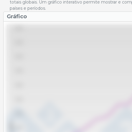
totais globais. Um gráfico interativo permite mostrar e co
países e períodos.
Gráfico
280,000
260,000
240,000
220,000
200,000
180,000
160,000
x 1000 t
140,000