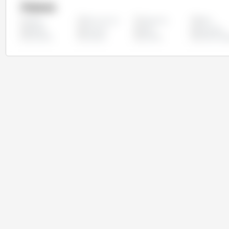
Países
África do Sul
Argentina
Brasil
Todos
Etiópia
Filipinas
Índia
Indonésia
Tanzânia
Turquia
Ucrânia
União Euro