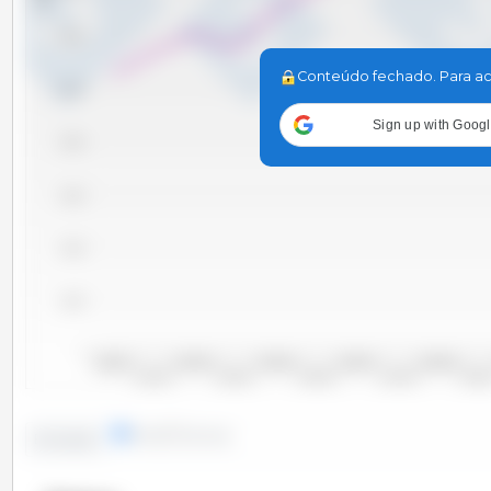
120,000
Conteúdo fechado. Para ac
100,000
Sign up with Goog
80,000
60,000
40,000
20,000
0
2000/2001
2002/2003
2004/2005
2006/2007
2008/2009
2001/2002
2003/2004
2005/2006
2007/2008
2009/20
linhas
colunas
Evolução