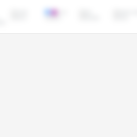
Canadá
China
Egito
Estados Uni
México
Nigéria
Paquistão
Rússia
peia