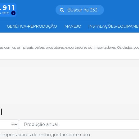
.911
Buscar na 333
 reais
GENÉTICA-REPRODUÇÃO
MANEJO
INSTALAÇÕES-EQUIPAM
s com os principais países produtores, exportadores ou importadores. Os dados po
l
 e importadores de milho, juntamente com