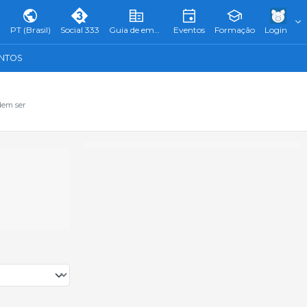
PT (Brasil)
Social 333
Guia de empresas
Eventos
Formação
Login
ENTOS
dem ser