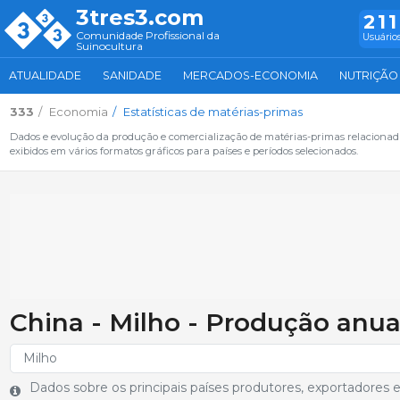
3tres3.com
211
Comunidade Profissional da
Usuários
Suinocultura
ATUALIDADE
SANIDADE
MERCADOS-ECONOMIA
NUTRIÇÃO
333
Economia
Estatísticas de matérias-primas
Dados e evolução da produção e comercialização de matérias-primas relacionada
exibidos em vários formatos gráficos para países e períodos selecionados.
China - Milho - Produção anua
Dados sobre os principais países produtores, exportadores