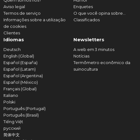
Quem somos nós?
Humor
Aviso legal
Enquetes
Termos de serviço
O que você opina sobre...
Informações sobre a utilização
Classificados
de cookies
Clientes
Idiomas
Newsletters
Deutsch
A web em 3 minutos
English (Global)
Notícias
Español (España)
Termômetro econômico da
Español (Latam)
suinocultura
Español (Argentina)
Español (México)
Français (Global)
Italiano
Polski
Português (Portugal)
Português (Brasil)
Tiếng Việt
русский
简体中文