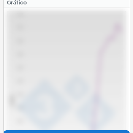
Gráfico
5,400
5,200
5,000
4,800
4,600
4,400
4,200
x 1000 t
4,000
3,800