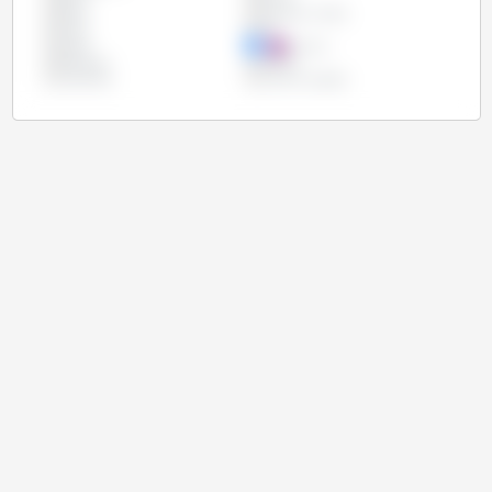
Egito
Estados Unidos
Índia
Irã
Japão
México
Paraguai
Rússia
Tailândia
União Europeia