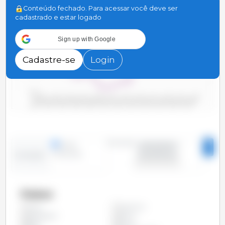
3,600
Conteúdo fechado. Para acessar você deve ser
cadastrado e estar logado
3,400
Sign up with Google
3,200
Cadastre-se
Login
3,000
2,800
2000/2001
2006/2007
2012/2013
2018/2019
2004/2005
2010/2011
2016/2017
2022/2023
2002/2003
2008/2009
2014/2015
2020/2021
Período
linhas
2000/2001 -
colunas
2023/2024
Evolução
Países
Argentina
Todos
Bangladesh
Bolívia
Brasil
China