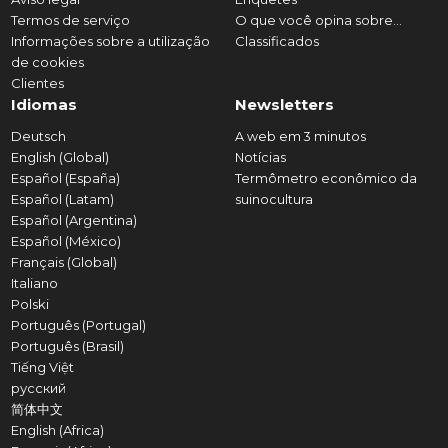
Termos de serviço
O que você opina sobre...
Informações sobre a utilização
Classificados
de cookies
Clientes
Idiomas
Newsletters
Deutsch
A web em 3 minutos
English (Global)
Notícias
Español (España)
Termômetro econômico da
Español (Latam)
suinocultura
Español (Argentina)
Español (México)
Français (Global)
Italiano
Polski
Português (Portugal)
Português (Brasil)
Tiếng Việt
русский
简体中文
English (Africa)