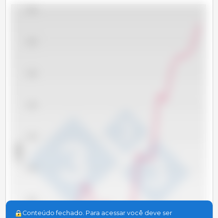
50,000
48,000
46,000
44,000
42,000
x 1000 t
40,000
38,000
Conteúdo fechado. Para acessar você deve ser