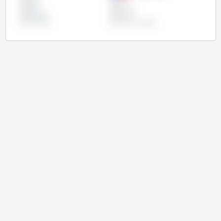
Índia
Irã
Japão
México
Paraguai
Rússia
Tailândia
União Europeia