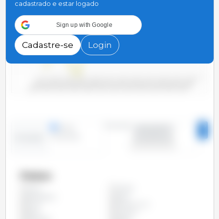
cadastrado e estar logado
3,000
Sign up with Google
2,000
Cadastre-se
Login
1,000
0
2000/2001
2006/2007
2012/2013
2018/2019
2004/2005
2010/2011
2016/2017
2022/2023
2002/2003
2008/2009
2014/2015
2020/2021
Período
linhas
2000/2001 -
colunas
2023/2024
Evolução
Países
Argélia
Todos
Bangladesh
Brasil
China
Coréia do Sul
Egito
Filipinas