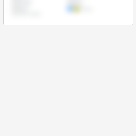
Indonésia
Japão
Marrocos
México
Nigéria
Turquia
União Europeia