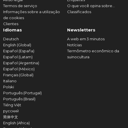
Termos de serviço
O que você opina sobre...
Informações sobre a utilização
Classificados
de cookies
Clientes
Idiomas
Newsletters
Deutsch
A web em 3 minutos
English (Global)
Notícias
Español (España)
Termômetro econômico da
Español (Latam)
suinocultura
Español (Argentina)
Español (México)
Français (Global)
Italiano
Polski
Português (Portugal)
Português (Brasil)
Tiếng Việt
русский
简体中文
English (Africa)