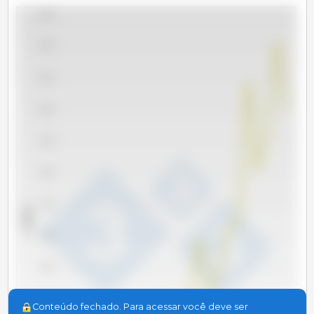
13,000
12,000
11,000
10,000
9,000
8,000
7,000
x 1000 t
6,000
5,000
4,000
Conteúdo fechado. Para acessar você deve ser