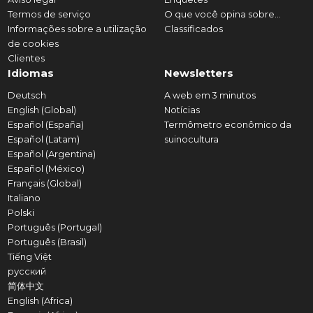
Termos de serviço
O que você opina sobre...
Informações sobre a utilização
Classificados
de cookies
Clientes
Idiomas
Newsletters
Deutsch
A web em 3 minutos
English (Global)
Notícias
Español (España)
Termômetro econômico da
Español (Latam)
suinocultura
Español (Argentina)
Español (México)
Français (Global)
Italiano
Polski
Português (Portugal)
Português (Brasil)
Tiếng Việt
русский
简体中文
English (Africa)