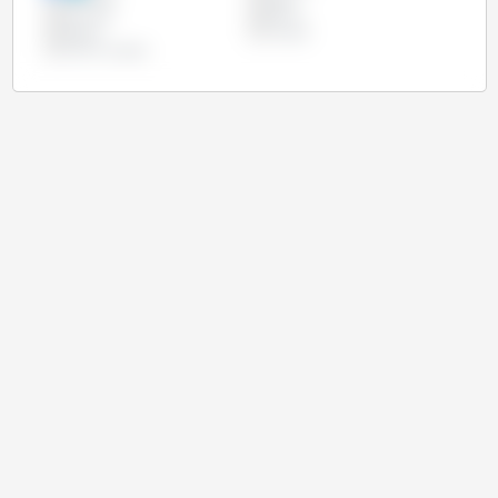
Indonésia
Japão
Marrocos
México
Nigéria
Turquia
União Europeia