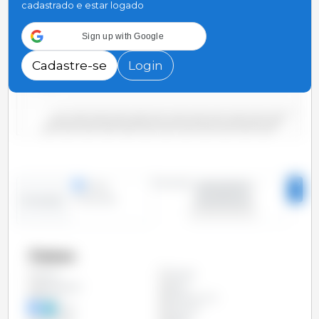
cadastrado e estar logado
3,000
Sign up with Google
2,000
Cadastre-se
Login
1,000
0
2000/2001
2006/2007
2012/2013
2018/2019
2004/2005
2010/2011
2016/2017
2022/2023
2002/2003
2008/2009
2014/2015
2020/2021
Período
linhas
2000/2001 -
colunas
2023/2024
Evolução
Países
Argélia
Todos
Bangladesh
Brasil
China
Coréia do Sul
Egito
Filipinas