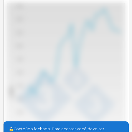
13,000
12,000
11,000
10,000
9,000
8,000
7,000
x 1000 t
6,000
5,000
4,000
Conteúdo fechado. Para acessar você deve ser