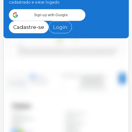
cadastrado e estar logado
4,000
Sign up with Google
3,750
Cadastre-se
Login
3,500
3,250
2000/2001
2006/2007
2012/2013
2018/2019
2004/2005
2010/2011
2016/2017
2022/2023
2002/2003
2008/2009
2014/2015
2020/2021
Período
linhas
2000/2001 -
colunas
2023/2024
Evolução
Países
Argentina
Todos
Bangladesh
China
Egito
Indonésia
Irã
Japão