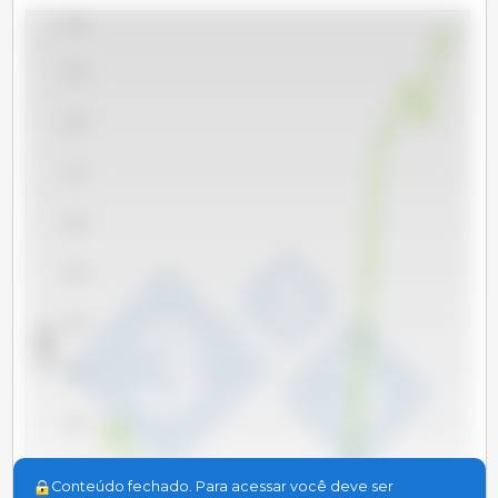
6,500
6,250
6,000
5,750
5,500
5,250
5,000
x 1000 t
4,750
4,500
4,250
Conteúdo fechado. Para acessar você deve ser