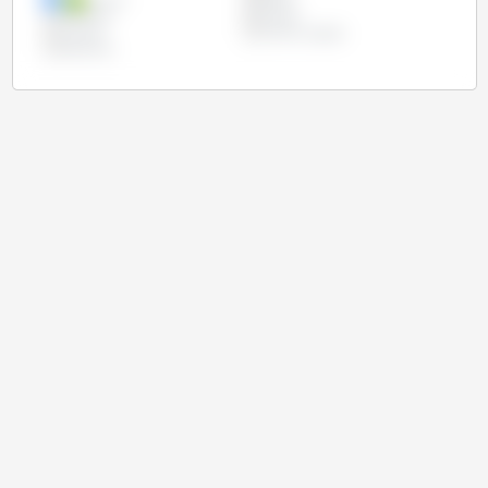
México
Rússia
Tailândia
Taiwan
Turquia
União Europeia
Vietname