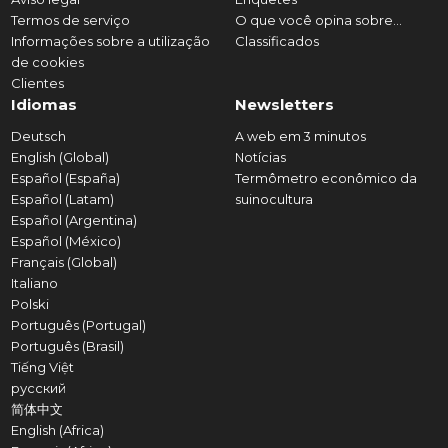
Termos de serviço
O que você opina sobre...
Informações sobre a utilização
Classificados
de cookies
Clientes
Idiomas
Newsletters
Deutsch
A web em 3 minutos
English (Global)
Notícias
Español (España)
Termômetro econômico da
Español (Latam)
suinocultura
Español (Argentina)
Español (México)
Français (Global)
Italiano
Polski
Português (Portugal)
Português (Brasil)
Tiếng Việt
русский
简体中文
English (Africa)