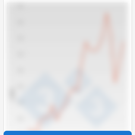
5,500
5,000
4,500
4,000
3,500
3,000
x 1000 t
2,500
2,000
1,500