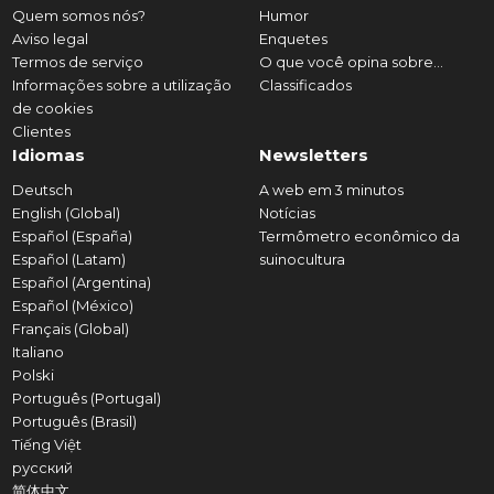
Quem somos nós?
Humor
Aviso legal
Enquetes
Termos de serviço
O que você opina sobre...
Informações sobre a utilização
Classificados
de cookies
Clientes
Idiomas
Newsletters
Deutsch
A web em 3 minutos
English (Global)
Notícias
Español (España)
Termômetro econômico da
Español (Latam)
suinocultura
Español (Argentina)
Español (México)
Français (Global)
Italiano
Polski
Português (Portugal)
Português (Brasil)
Tiếng Việt
русский
简体中文