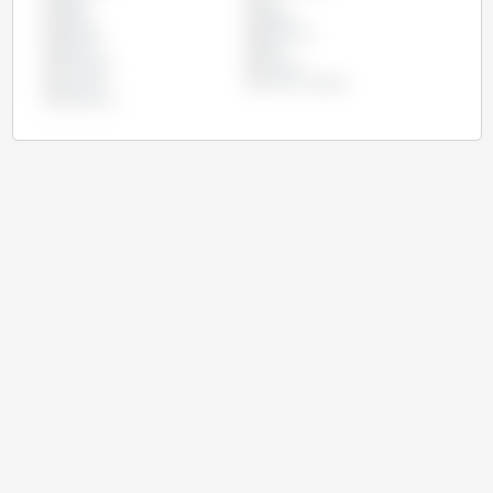
Egito
Irã
Israel
Japão
Malásia
Marrocos
México
Peru
Tailândia
Taiwan
Turquia
União Europeia
Vietname