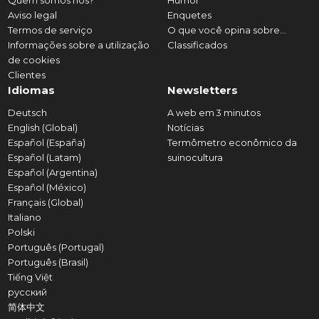
Quem somos nós?
Humor
Aviso legal
Enquetes
Termos de serviço
O que você opina sobre...
Informações sobre a utilização
Classificados
de cookies
Clientes
Idiomas
Newsletters
Deutsch
A web em 3 minutos
English (Global)
Notícias
Español (España)
Termômetro econômico da
Español (Latam)
suinocultura
Español (Argentina)
Español (México)
Français (Global)
Italiano
Polski
Português (Portugal)
Português (Brasil)
Tiếng Việt
русский
简体中文