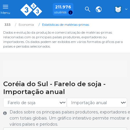
211.976
usuários
Menu
333
Economia
Estatísticas de matérias-primas
Dados e evolução da produção e comercialização de matérias-primas
relacionadas com os principais países produtores, exportadores ou
importadores. Os dados podem ser exibidos em vários formatos gráficos para
países e períodos selecionados.
Coréia do Sul - Farelo de soja -
Importação anual
Dados sobre os principais países produtores, exportadores 
com totais globais. Um gráfico interativo permite mostrar
vários países e períodos.