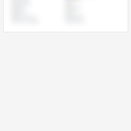
Indonésia
Irã
Japão
Malásia
México
Peru
Reino Unido
Tailândia
União Europeia
Vietname