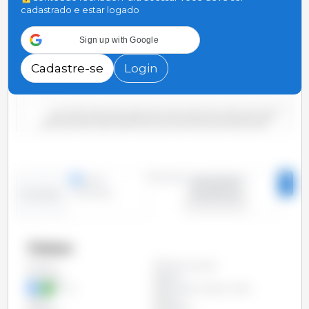
cadastrado e estar logado
3,000
Sign up with Google
2,000
Cadastre-se
Login
1,000
0
2000/2001
2006/2007
2012/2013
2018/2019
2004/2005
2010/2011
2016/2017
2022/2023
2002/2003
2008/2009
2014/2015
2020/2021
Período
linhas
2000/2001 -
colunas
2023/2024
Evolução
Países
Arábia Saudita
Todos
Argélia
Brasil
China
Emirados Árabes Unidos
Irã
Israel