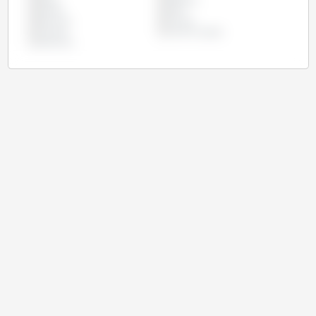
Japão
Jordânia
Kuwait
Líbia
Marrocos
Tunísia
Turquia
União Europeia
Vietname