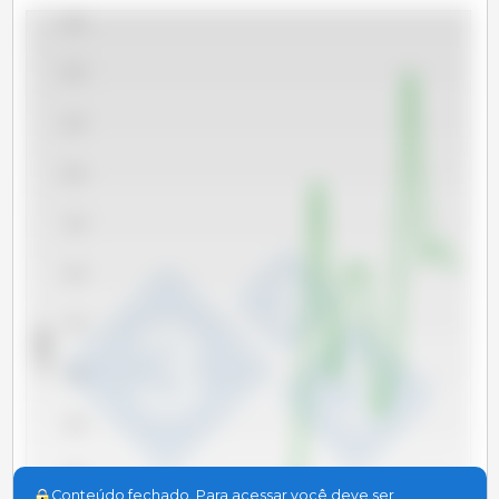
13,000
12,000
11,000
10,000
9,000
8,000
7,000
x 1000 t
6,000
5,000
4,000
Conteúdo fechado. Para acessar você deve ser