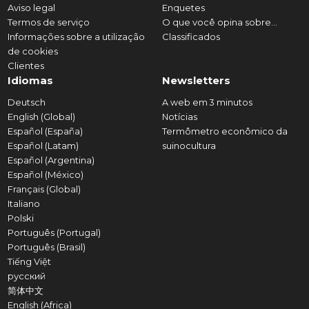
Aviso legal
Enquetes
Termos de serviço
O que você opina sobre...
Informações sobre a utilização
Classificados
de cookies
Clientes
Idiomas
Newsletters
Deutsch
A web em 3 minutos
English (Global)
Notícias
Español (España)
Termômetro econômico da
Español (Latam)
suinocultura
Español (Argentina)
Español (México)
Français (Global)
Italiano
Polski
Português (Portugal)
Português (Brasil)
Tiếng Việt
русский
简体中文
English (Africa)