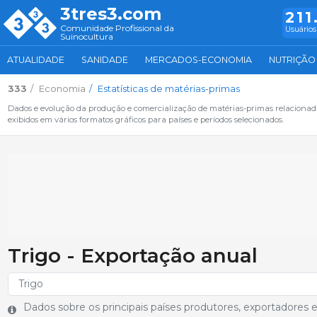
3tres3.com
211
Comunidade Profissional da
Usuários
Suinocultura
ATUALIDADE
SANIDADE
MERCADOS-ECONOMIA
NUTRIÇÃO
333
Economia
Estatísticas de matérias-primas
Dados e evolução da produção e comercialização de matérias-primas relacionada
exibidos em vários formatos gráficos para países e períodos selecionados.
Trigo - Exportação anual
Dados sobre os principais países produtores, exportadores