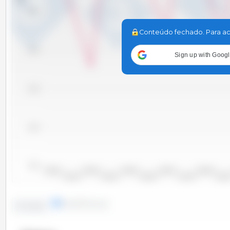
26,000
Conteúdo fechado. Para ac
24,000
Sign up with Goog
22,000
20,000
18,000
2000/2001
2002/2003
2004/2005
2006/2007
2008/2009
2001/2002
2003/2004
2005/2006
2007/2008
2009/20
linhas
colunas
Evolução