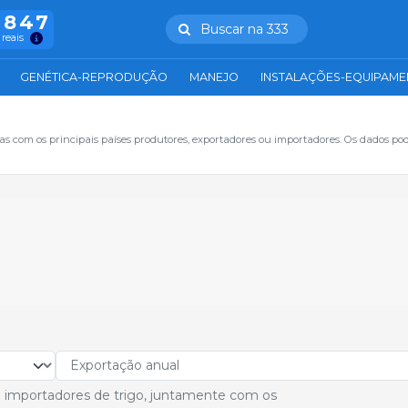
.847
Buscar na 333
 reais
GENÉTICA-REPRODUÇÃO
MANEJO
INSTALAÇÕES-EQUIPAM
s com os principais países produtores, exportadores ou importadores. Os dados po
 e importadores de trigo, juntamente com os