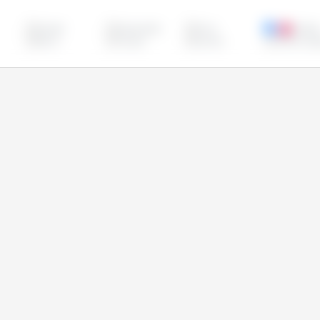
Canadá
Cazaquistão
China
Estado
Unidos
Sérvia
Turquia
Ucrânia
União Europ