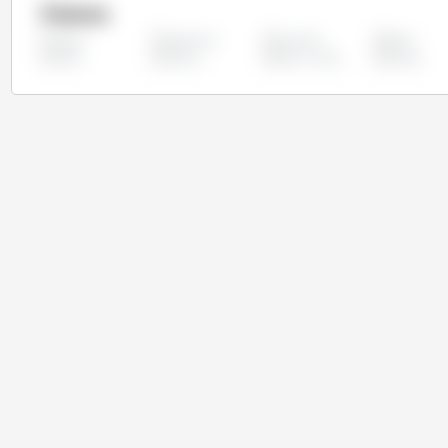
Países
Argentina
Austrália
Brasil
Todos
Índia
México
Reino Unido
Rússia