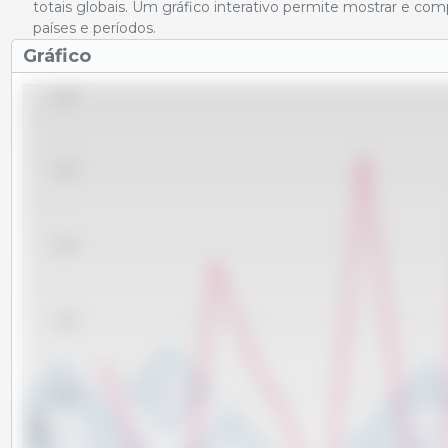
totais globais. Um gráfico interativo permite mostrar e co
países e períodos.
Gráfico
36,000
34,000
32,000
30,000
28,000
x 1000 t