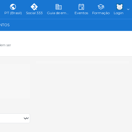
PT (Brasil)
Social 333
Guia de empresas
Eventos
Formação
Login
ENTOS
dem ser