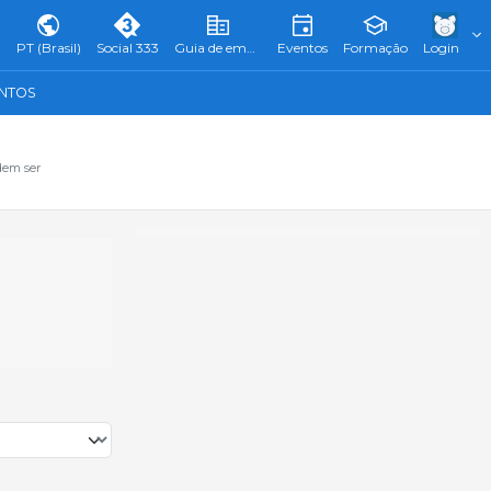
PT (Brasil)
Social 333
Guia de empresas
Eventos
Formação
Login
ENTOS
dem ser