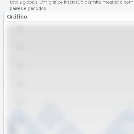
totais globais. Um gráfico interativo permite mostrar e co
países e períodos.
Gráfico
5,500
5,000
4,500
4,000
3,500
3,000
x 1000 t