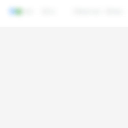
Canadá
China
Estados Unidos
Paraguai