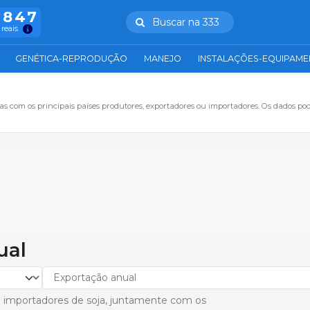
.847
Buscar na 333
 reais
GENÉTICA-REPRODUÇÃO
MANEJO
INSTALAÇÕES-EQUIPAM
s com os principais países produtores, exportadores ou importadores. Os dados po
ual
 e importadores de soja, juntamente com os