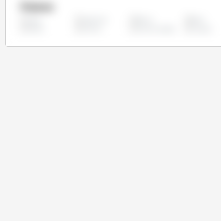
Países
Argentina
Bolívia
Brasil
Todos
Rússia
Ucrânia
União Europeia
Uruguai