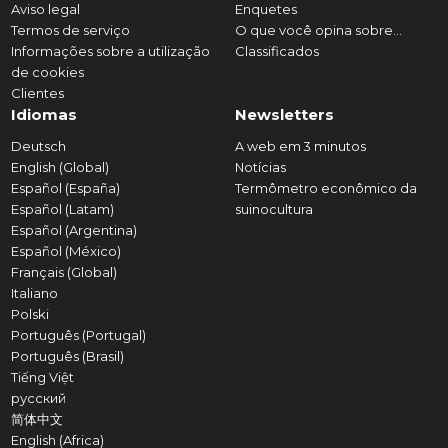
Aviso legal
Enquetes
Termos de serviço
O que você opina sobre...
Informações sobre a utilização
Classificados
de cookies
Clientes
Idiomas
Newsletters
Deutsch
A web em 3 minutos
English (Global)
Notícias
Español (España)
Termômetro econômico da
Español (Latam)
suinocultura
Español (Argentina)
Español (México)
Français (Global)
Italiano
Polski
Português (Portugal)
Português (Brasil)
Tiếng Việt
русский
简体中文
English (Africa)