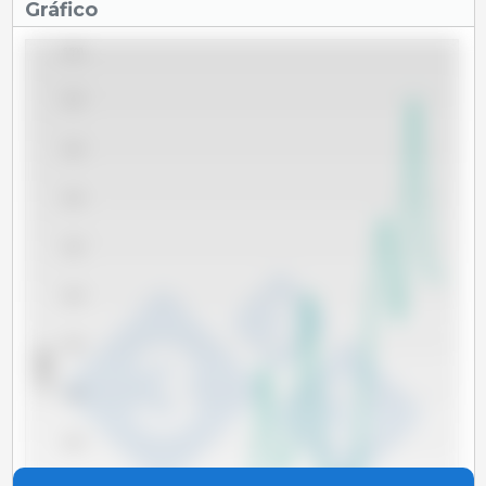
Gráfico
6,500
6,000
5,500
5,000
4,500
4,000
3,500
x 1000 t
3,000
2,500