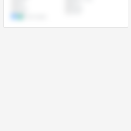
Índia
México
Miamar
Paraguai
Rússia
Ucrânia
União Europeia