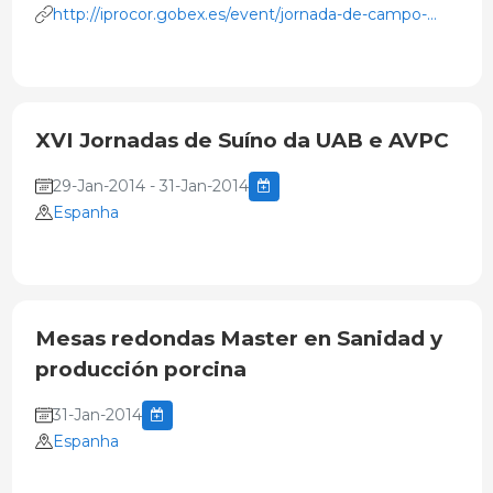
http://iprocor.gobex.es/event/jornada-de-campo-
sobre-enfermedades-y-plagas-en-la-dehesa-
alconchel-28
XVI Jornadas de Suíno da UAB e AVPC
29-Jan-2014 - 31-Jan-2014
Espanha
Mesas redondas Master en Sanidad y
producción porcina
31-Jan-2014
Espanha