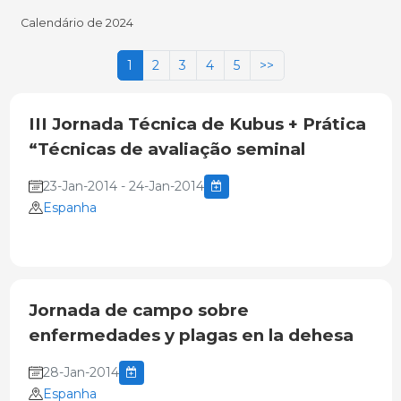
Calendário de 2024
1
2
3
4
5
>>
III Jornada Técnica de Kubus + Prática
“Técnicas de avaliação seminal
23-Jan-2014 - 24-Jan-2014
Espanha
Jornada de campo sobre
enfermedades y plagas en la dehesa
28-Jan-2014
Espanha